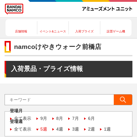
店舗情報
イベント&ニュース
入荷プライズ
設置ゲーム機
namcoけやきウォーク前橋店
入荷景品・プライズ情報
登場月
全て表示
9月
8月
7月
6月
登場週
全て表示
5週
4週
3週
2週
1週