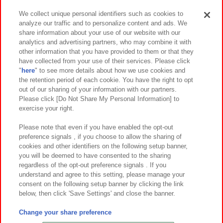
We collect unique personal identifiers such as cookies to
analyze our traffic and to personalize content and ads. We
イベント・キャンペーン
share information about your use of our website with our
analytics and advertising partners, who may combine it with
other information that you have provided to them or that they
have collected from your use of their services. Please click
"
here
" to see more details about how we use cookies and
関連会社
サステナビリティ
サイトポリシー
the retention period of each cookie. You have the right to opt
out of our sharing of your information with our partners.
プライバシーポリシー
ウェブアクセシビリティ方針と検証結果
Please click [Do Not Share My Personal Information] to
exercise your right.
お取引先さまとともに
食品のご提供について
カスタマーハラスメント対応方針
よくあるご質問・お問い合わせ
Please note that even if you have enabled the opt-out
preference signals , if you choose to allow the sharing of
cookies and other identifiers on the following setup banner,
you will be deemed to have consented to the sharing
regardless of the opt-out preference signals . If you
understand and agree to this setting, please manage your
consent on the following setup banner by clicking the link
below, then click 'Save Settings' and close the banner.
©Bandai Namco Amusement Inc.
©Bandai Namco Amusement Lab Inc.
Change your share preference
©Bandai Namco Experience Inc.