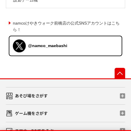
namcoけやきウォーク前橋店の公式SNSアカウントはこち
ら！
@namco_maebashi
先
あそび場をさがす
ゲーム機をさがす
スマホ・PCであそぶ