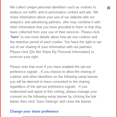
We collect unique personal identifiers such as cookies to
analyze our traffic and to personalize content and ads. We
イベント・キャンペーン
share information about your use of our website with our
analytics and advertising partners, who may combine it with
other information that you have provided to them or that they
have collected from your use of their services. Please click
"
here
" to see more details about how we use cookies and
関連会社
サステナビリティ
サイトポリシー
the retention period of each cookie. You have the right to opt
out of our sharing of your information with our partners.
プライバシーポリシー
ウェブアクセシビリティ方針と検証結果
Please click [Do Not Share My Personal Information] to
exercise your right.
お取引先さまとともに
食品のご提供について
カスタマーハラスメント対応方針
よくあるご質問・お問い合わせ
Please note that even if you have enabled the opt-out
preference signals , if you choose to allow the sharing of
cookies and other identifiers on the following setup banner,
you will be deemed to have consented to the sharing
regardless of the opt-out preference signals . If you
understand and agree to this setting, please manage your
consent on the following setup banner by clicking the link
below, then click 'Save Settings' and close the banner.
©Bandai Namco Amusement Inc.
©Bandai Namco Amusement Lab Inc.
Change your share preference
©Bandai Namco Experience Inc.