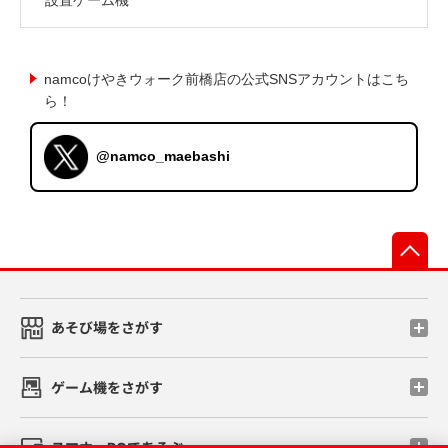
namcoけやきウォーク前橋店の公式SNSアカウントはこち
ら！
@namco_maebashi
先
あそび場をさがす
ゲーム機をさがす
スマホ・PCであそぶ