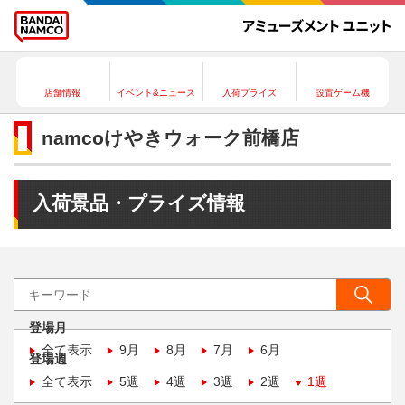
店舗情報
イベント&ニュース
入荷プライズ
設置ゲーム機
namcoけやきウォーク前橋店
入荷景品・プライズ情報
登場月
全て表示
9月
8月
7月
6月
登場週
全て表示
5週
4週
3週
2週
1週