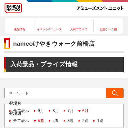
店舗情報
イベント&ニュース
入荷プライズ
設置ゲーム機
namcoけやきウォーク前橋店
入荷景品・プライズ情報
登場月
全て表示
9月
8月
7月
6月
登場週
全て表示
5週
4週
3週
2週
1週