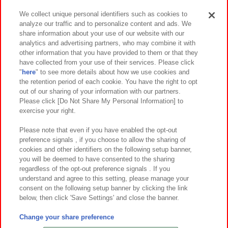
We collect unique personal identifiers such as cookies to
analyze our traffic and to personalize content and ads. We
イベント・キャンペーン
share information about your use of our website with our
analytics and advertising partners, who may combine it with
other information that you have provided to them or that they
have collected from your use of their services. Please click
"
here
" to see more details about how we use cookies and
関連会社
サステナビリティ
サイトポリシー
the retention period of each cookie. You have the right to opt
out of our sharing of your information with our partners.
プライバシーポリシー
ウェブアクセシビリティ方針と検証結果
Please click [Do Not Share My Personal Information] to
exercise your right.
お取引先さまとともに
食品のご提供について
カスタマーハラスメント対応方針
よくあるご質問・お問い合わせ
Please note that even if you have enabled the opt-out
preference signals , if you choose to allow the sharing of
cookies and other identifiers on the following setup banner,
you will be deemed to have consented to the sharing
regardless of the opt-out preference signals . If you
understand and agree to this setting, please manage your
consent on the following setup banner by clicking the link
below, then click 'Save Settings' and close the banner.
©Bandai Namco Amusement Inc.
©Bandai Namco Amusement Lab Inc.
Change your share preference
©Bandai Namco Experience Inc.