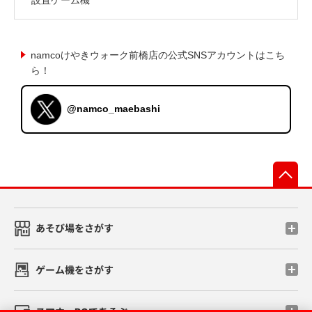
namcoけやきウォーク前橋店の公式SNSアカウントはこち
ら！
@namco_maebashi
先
あそび場をさがす
ゲーム機をさがす
スマホ・PCであそぶ