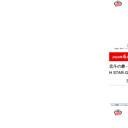
6
2026年
北斗の拳 -F
H STAR-G