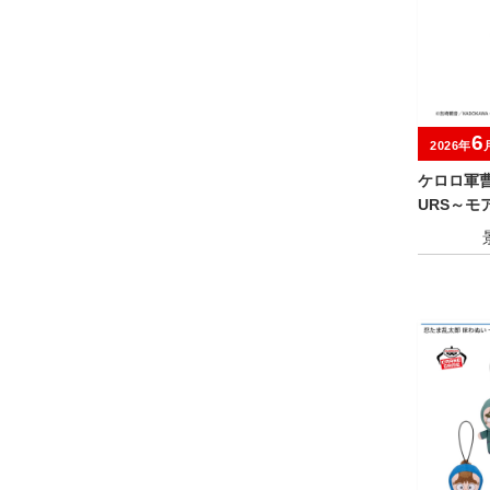
6
2026年
ケロロ軍曹 
URS～モ