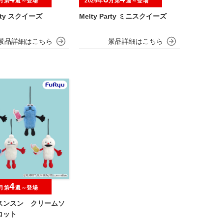
月第
週～登場
2026年
月第
週～登場
arty スクイーズ
Melty Party ミニスクイーズ
4
月第
週～登場
スンスン クリームソ
コット