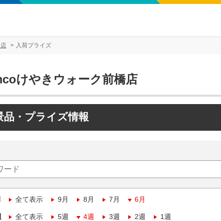
橋店
入荷プライズ
mcoけやきウォーク前橋店
景品・プライズ情報
月
全て表示
9月
8月
7月
6月
週
全て表示
5週
4週
3週
2週
1週