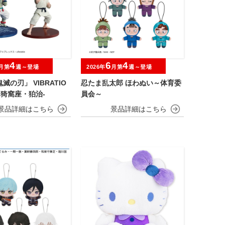
4
6
4
月第
週～登場
2026年
月第
週～登場
滅の刃」 VIBRATIO
忍たま乱太郎 ほわぬい～体育委
S-猗窩座・狛治-
員会～