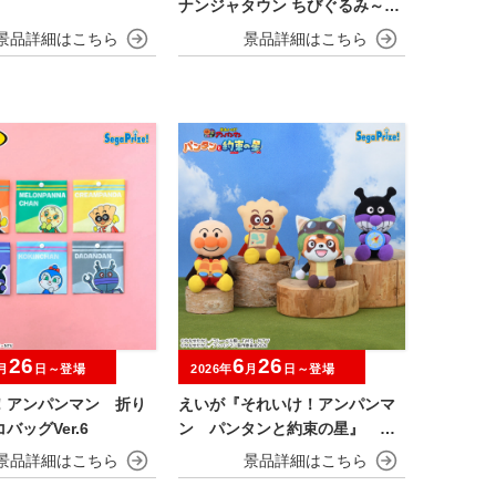
ナンジャタウン ちびぐるみ～チ
ャイにゃFes～
26
6
26
月
日～登場
2026年
月
日～登場
！アンパンマン 折り
えいが『それいけ！アンパンマ
バッグVer.6
ン パンタンと約束の星』 ぬ
いぐるみ