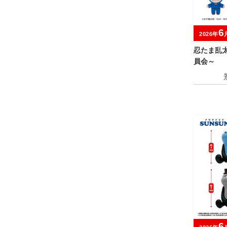
6
2026年
忍たま乱
員会～
6