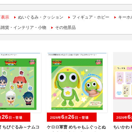
て表示
ぬいぐるみ・クッション
フィギュア・ホビー
キーホ
活雑貨・インテリア・小物
その他景品
26
6
26
6
月
日～登場
2026年
月
日～登場
2026年
曹 ちびぐるみ～ナムコ
ケロロ軍曹 めちゃもふぐっとぬ
ちいかわ P