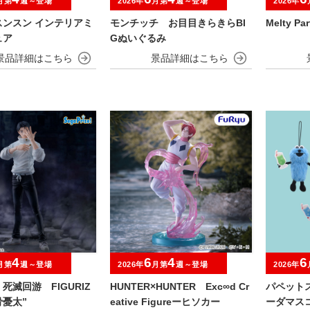
月第
週～登場
2026年
月第
週～登場
2026年
スンスン インテリアミ
モンチッチ お目目きらきらBI
Melty P
ュア
Gぬいぐるみ
4
6
4
6
月第
週～登場
2026年
月第
週～登場
2026年
死滅回游 FIGURIZ
HUNTER×HUNTER Exc∞d Cr
パペット
骨憂太”
eative Figureーヒソカー
ーダマス