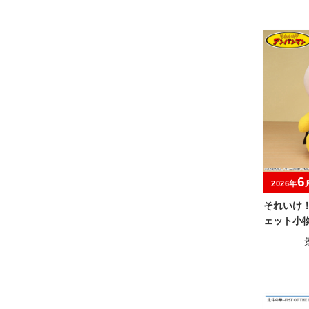
6
2026年
それいけ
ェット小