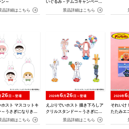
ーン～
いぐるみ－ナムコキャンペーン
－
26
6
26
6
月
日～登場
2026年
月
日～登場
2026年
いホスト マスコットキ
えぶりでいホスト 描き下ろしア
それいけ
ー～うさぎになりきら
クリルスタンドー～うさぎにな
たたみエコ
りきらNIGHT～