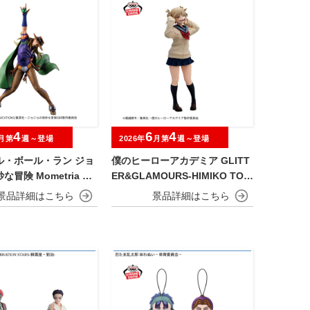
4
6
4
月第
週～登場
2026年
月第
週～登場
ル・ボール・ラン ジョ
僕のヒーローアカデミア GLITT
冒険 Mometria ジ
ER&GLAMOURS-HIMIKO TOG
ツェペリ
A-Ⅱ