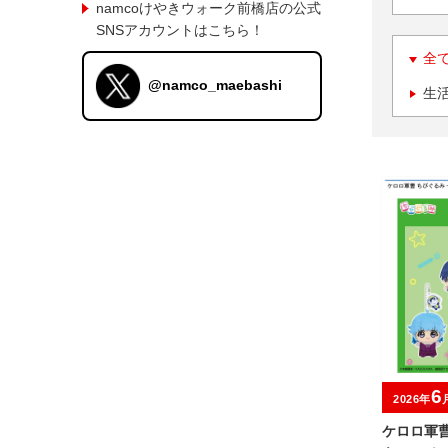
namcoけやきウォーク前橋店の公式
SNSアカウントはこちら！
全
@namco_maebashi
生
6
2026年
ケロロ軍