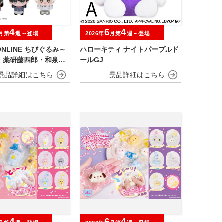
4
6
4
月第
週～登場
2026年
月第
週～登場
NLINE ちびぐるみ～
ハローキティ ナイトパープルド
・薬研藤四郎・和泉守
ールGJ
川国広・鶴丸国永～
4
6
4