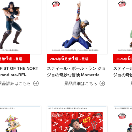
4
6
4
6
月第
週～登場
2026年
月第
週～登場
2026年
IST OF THE NORT
スティール・ボール・ラン ジョ
スティー
randista-REI-
ジョの奇妙な冒険 Mometria ジ
ジョの奇妙な
ョニィ・ジョースター
ャイロ・