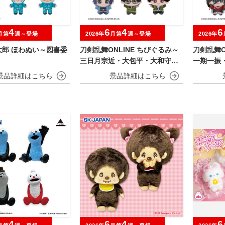
4
6
4
6
月第
週～登場
2026年
月第
週～登場
2026年
太郎 ほわぬい～図書委
刀剣乱舞ONLINE ちびぐるみ～
刀剣乱舞O
三日月宗近・大包平・大和守安
一期一振
定・篭手切江・豊前江～
兼定・堀
4
6
4
6