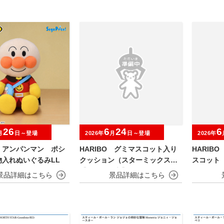
26
6
24
6
月
日～登場
2026年
月
日～登場
2026年
！アンパンマン ポシ
HARIBO グミマスコット入り
HARIB
物入れぬいぐるみLL
クッション（スターミックス）
スコット
【ナムコ限定】