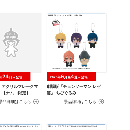
24
6
4
月
日～登場
2026年
月第
週～登場
O アクリルフレークマ
劇場版『チェンソーマン レゼ
 【ナムコ限定】
篇』 ちびぐるみ