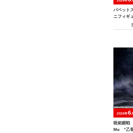
2026年
パペット
ニフィギ
6
2026年
呪術廻戦 
Mα “乙