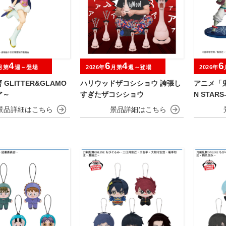
4
6
4
6
月第
週～登場
2026年
月第
週～登場
2026年
GLITTER&GLAMO
ハリウッドザコシショウ 誇張し
アニメ「鬼
ア～
すぎたザコシショウ
N STAR