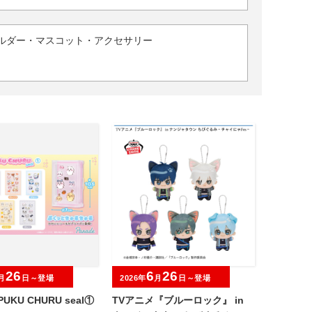
ルダー・マスコット・アクセサリー
26
6
26
月
日～登場
2026年
月
日～登場
UKU CHURU seal①
TVアニメ『ブルーロック』 in