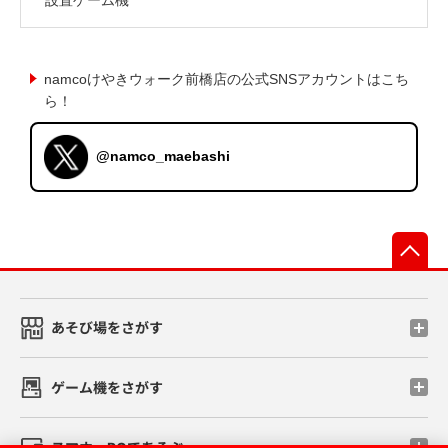
namcoけやきウォーク前橋店の公式SNSアカウントはこち
ら！
@namco_maebashi
先
あそび場をさがす
ゲーム機をさがす
スマホ・PCであそぶ