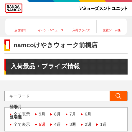
店舗情報
イベント&ニュース
入荷プライズ
設置ゲーム機
namcoけやきウォーク前橋店
入荷景品・プライズ情報
登場月
全て表示
9月
8月
7月
6月
登場週
全て表示
5週
4週
3週
2週
1週