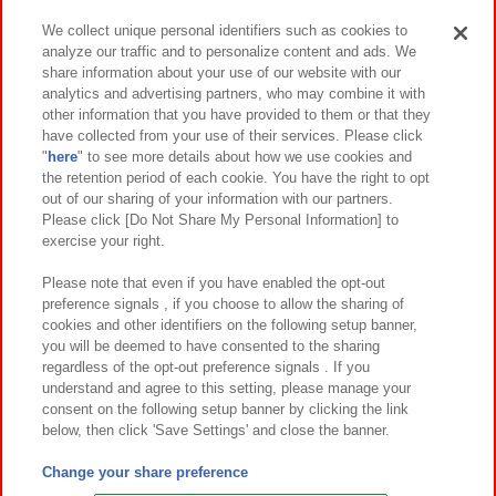
We collect unique personal identifiers such as cookies to
analyze our traffic and to personalize content and ads. We
イベント・キャンペーン
share information about your use of our website with our
analytics and advertising partners, who may combine it with
other information that you have provided to them or that they
have collected from your use of their services. Please click
"
here
" to see more details about how we use cookies and
関連会社
サステナビリティ
サイトポリシー
the retention period of each cookie. You have the right to opt
out of our sharing of your information with our partners.
プライバシーポリシー
ウェブアクセシビリティ方針と検証結果
Please click [Do Not Share My Personal Information] to
exercise your right.
お取引先さまとともに
食品のご提供について
カスタマーハラスメント対応方針
よくあるご質問・お問い合わせ
Please note that even if you have enabled the opt-out
preference signals , if you choose to allow the sharing of
cookies and other identifiers on the following setup banner,
you will be deemed to have consented to the sharing
regardless of the opt-out preference signals . If you
understand and agree to this setting, please manage your
consent on the following setup banner by clicking the link
below, then click 'Save Settings' and close the banner.
©Bandai Namco Amusement Inc.
©Bandai Namco Amusement Lab Inc.
Change your share preference
©Bandai Namco Experience Inc.