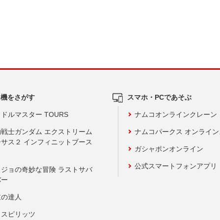
ム機をさがす
スマホ・PCであそぶ
ドルマスター TOURS
ナムコオンラインクレーン
動戦士ガンダム エクストリーム
ナムコパークス オンライ
ーサス２ インフィニットブース
ガシャポンオンライン
公式スマートフォンアプリ
ョジョの奇妙な冒険 ラストサバ
バー
鼓の達人
りスピリッツ