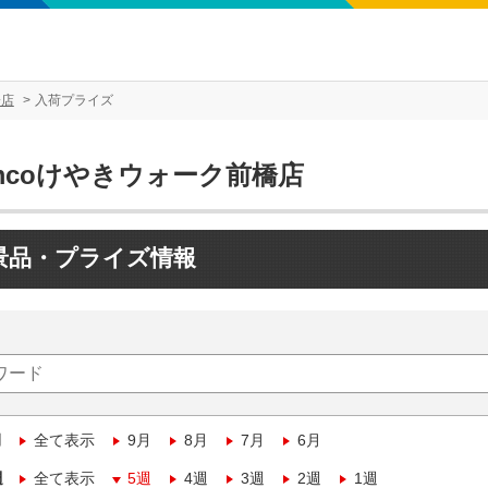
橋店
入荷プライズ
mcoけやきウォーク前橋店
景品・プライズ情報
月
全て表示
9月
8月
7月
6月
週
全て表示
5週
4週
3週
2週
1週