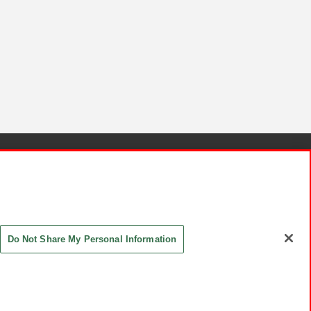
針と検証結果
お取引先さまとともに
お問い合わせ
Do Not Share My Personal Information
ASHIKI Co., Ltd. All Rights Reserved.