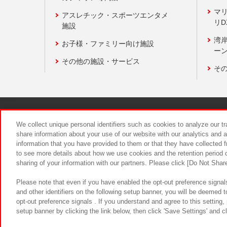
マ
アスレチック・スポーツエンタメ
リD
施設
湾
お子様・ファミリー向け施設
ーン
その他の施設・サービス
そ
関連会社
サステナビリティ
We collect unique personal identifiers such as cookies to analyze our t
share information about your use of our website with our analytics and 
information that you have provided to them or that they have collected f
食品のご提
to see more details about how we use cookies and the retention period o
sharing of your information with our partners. Please click [Do Not Shar
Please note that even if you have enabled the opt-out preference signals
and other identifiers on the following setup banner, you will be deemed 
opt-out preference signals . If you understand and agree to this setting
setup banner by clicking the link below, then click 'Save Settings' and c
©Bandai Namco Amusement Inc.
©Ba