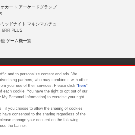
リオカート アーケードグランプ
X
岸ミッドナイト マキシマムチュ
 6RR PLUS
の他 ゲーム機一覧
サイトポリシー
プライバシーポリシー
ウェブアクセシビリティ方
raffic and to personalize content and ads. We
advertising partners, who may combine it with other
rom your use of their services. Please click "
here
"
供について
カスタマーハラスメント対応方針
よくあるご質問・
f each cookie. You have the right to opt out of our
e My Personal Information] to exercise your right.
 , if you choose to allow the sharing of cookies
to have consented to the sharing regardless of the
, please manage your consent on the following
lose the banner.
ndai Namco Amusement Lab Inc.
©Bandai Namco Experience Inc.
©HANAY