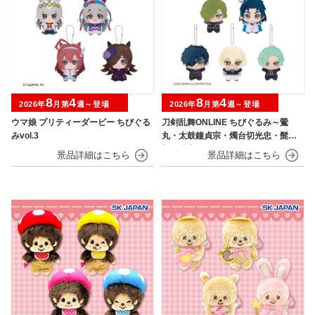
8
4
8
4
2026年
月第
週～登場
2026年
月第
週～登場
ウマ娘 プリティーダービー ちびぐる
刀剣乱舞ONLINE ちびぐるみ～鶯
みvol.3
丸・太鼓鐘貞宗・燭台切光忠・髭
切・膝丸～