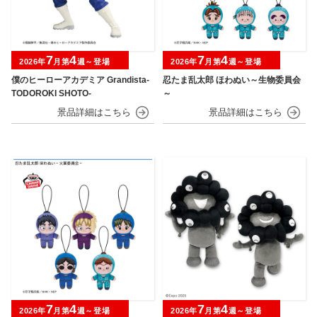
7
4
7
4
2026年
月第
週～登場
2026年
月第
週～登場
僕のヒーローアカデミア Grandista-
忍たま乱太郎 ほわぬい～生物委員会
TODOROKI SHOTO-
～
7
4
7
4
2026年
月第
週～登場
2026年
月第
週～登場