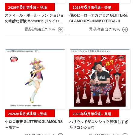
6
4
6
4
2026年
月第
週～登場
2026年
月第
週～登場
スティール・ボール・ラン ジョジョ
僕のヒーローアカデミア GLITTER&
の奇妙な冒険 Mometria ジャイロ・
GLAMOURS-HIMIKO TOGA-Ⅱ
ツェペリ
6
4
6
4
2026年
月第
週～登場
2026年
月第
週～登場
ケロロ軍曹 GLITTER&GLAMOURS
ハリウッドザコシショウ 誇張しすぎ
～モア～
たザコシショウ