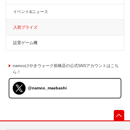
イベント&ニュース
入荷プライズ
設置ゲーム機
namcoけやきウォーク前橋店の公式SNSアカウントはこち
ら！
@namco_maebashi
先