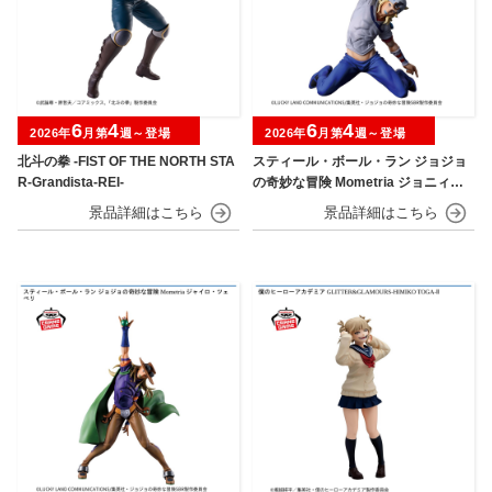
6
4
6
4
2026年
月第
週～登場
2026年
月第
週～登場
北斗の拳 -FIST OF THE NORTH STA
スティール・ボール・ラン ジョジョ
R-Grandista-REI-
の奇妙な冒険 Mometria ジョニィ・
ジョースター