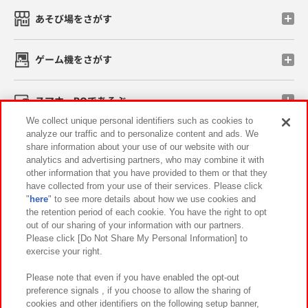
あそび場をさがす
ゲーム機をさがす
スマホ・PCであそぶ
We collect unique personal identifiers such as cookies to
analyze our traffic and to personalize content and ads. We
イベント・キャンペーン
share information about your use of our website with our
analytics and advertising partners, who may combine it with
other information that you have provided to them or that they
have collected from your use of their services. Please click
"
here
" to see more details about how we use cookies and
関連会社
サステナビリティ
サイトポリシー
the retention period of each cookie. You have the right to opt
out of our sharing of your information with our partners.
プライバシーポリシー
ウェブアクセシビリティ方針と検証結果
Please click [Do Not Share My Personal Information] to
exercise your right.
お取引先さまとともに
食品のご提供について
カスタマーハラスメント対応方針
よくあるご質問・お問い合わせ
Please note that even if you have enabled the opt-out
preference signals , if you choose to allow the sharing of
cookies and other identifiers on the following setup banner,