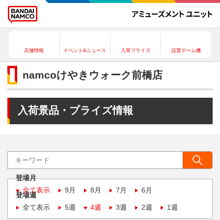
店舗情報
イベント&ニュース
入荷プライズ
設置ゲーム機
namcoけやきウォーク前橋店
入荷景品・プライズ情報
登場月
全て表示
9月
8月
7月
6月
登場週
全て表示
5週
4週
3週
2週
1週