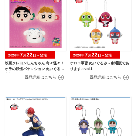
7
22
7
22
2026年
月
日～登場
2026年
月
日～登場
映画クレヨンしんちゃん 奇々怪々！
ケロロ軍曹 ぬいぐるみ～劇場版であ
オラの妖怪バケ～ション ぬいぐるみ
ります～vol.1
巾着