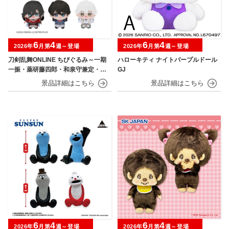
6
4
6
4
2026年
月第
週～登場
2026年
月第
週～登場
刀剣乱舞ONLINE ちびぐるみ～一期
ハローキティ ナイトパープルドール
一振・薬研藤四郎・和泉守兼定・堀
GJ
川国広・鶴丸国永～
6
4
6
4
2026年
月第
週～登場
2026年
月第
週～登場