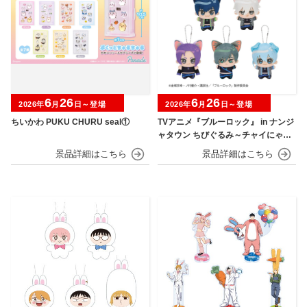
6
26
6
26
2026年
月
日～登場
2026年
月
日～登場
ちいかわ PUKU CHURU seal①
TVアニメ『ブルーロック』 in ナンジ
ャタウン ちびぐるみ～チャイにゃFe
s～