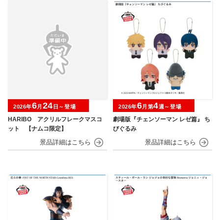
6
24
6
4
2026年
月
日～登場
2026年
月第
週～登場
HARIBO アクリルフレークマスコ
劇場版『チェンソーマン レゼ篇』 ち
ット 【ナムコ限定】
びぐるみ