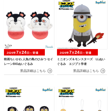
7
24
7
24
2026年
月
日～登場
2026年
月
日～登場
映画ちいかわ 人魚の島のひみつ セイ
ミニオンズ＆モンスターズ LLぬい
レーンBIGぬいぐるみ
ぐるみ エジプト学者