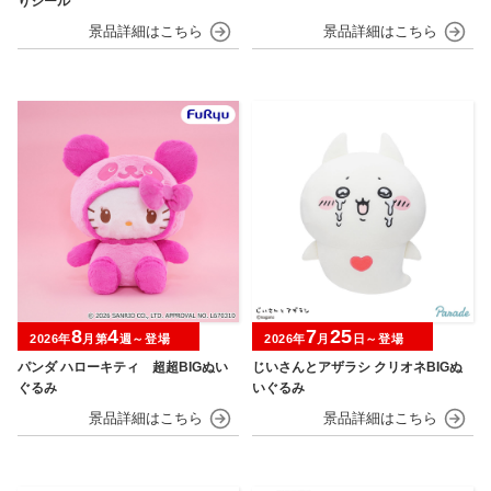
りシール
8
4
7
25
2026年
月第
週～登場
2026年
月
日～登場
パンダ ハローキティ 超超BIGぬい
じいさんとアザラシ クリオネBIGぬ
ぐるみ
いぐるみ