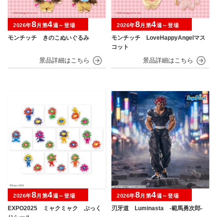
8
4
8
4
2026年
月第
週～登場
2026年
月第
週～登場
モンチッチ きのこぬいぐるみ
モンチッチ LoveHappyAngelマス
コット
8
4
8
4
2026年
月第
週～登場
2026年
月第
週～登場
EXPO2025 ミャクミャク ぷっく
刃牙道 Luminasta ‐範馬勇次郎‐