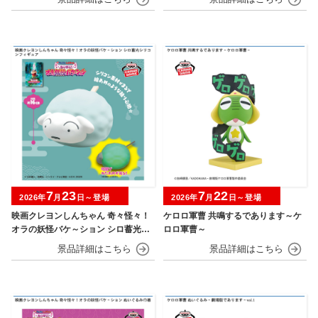
7
23
7
22
2026年
月
日～登場
2026年
月
日～登場
映画クレヨンしんちゃん 奇々怪々！
ケロロ軍曹 共鳴するであります～ケ
オラの妖怪バケ～ション シロ蓄光シ
ロロ軍曹～
リコンフィギュア