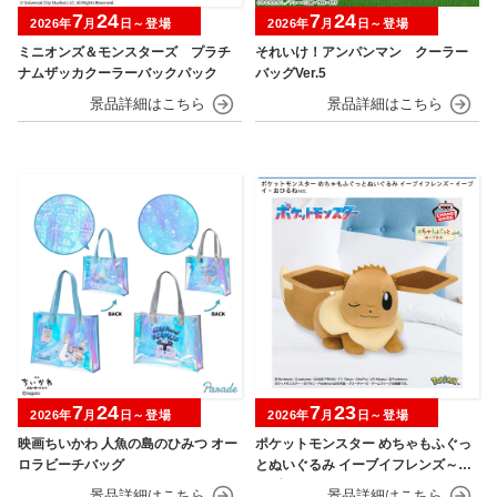
7
24
7
24
2026年
月
日～登場
2026年
月
日～登場
ミニオンズ＆モンスターズ プラチ
それいけ！アンパンマン クーラー
ナムザッカクーラーバックパック
バッグVer.5
7
24
7
23
2026年
月
日～登場
2026年
月
日～登場
映画ちいかわ 人魚の島のひみつ オー
ポケットモンスター めちゃもふぐっ
ロラビーチバッグ
とぬいぐるみ イーブイフレンズ～イ
ーブイ～おひるねver.