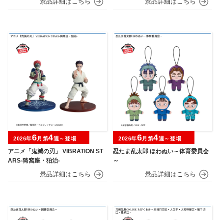
6
4
6
4
2026年
月第
週～登場
2026年
月第
週～登場
アニメ「鬼滅の刃」 VIBRATION ST
忍たま乱太郎 ほわぬい～体育委員会
ARS-猗窩座・狛治-
～