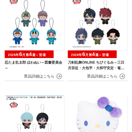
6
4
6
4
2026年
月第
週～登場
2026年
月第
週～登場
忍たま乱太郎 ほわぬい～図書委員会
刀剣乱舞ONLINE ちびぐるみ～三日
～
月宗近・大包平・大和守安定・篭手
切江・豊前江～