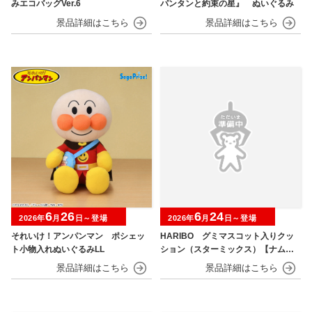
みエコバッグVer.6
パンタンと約束の星』 ぬいぐるみ
6
26
6
24
2026年
月
日～登場
2026年
月
日～登場
それいけ！アンパンマン ポシェッ
HARIBO グミマスコット入りクッ
ト小物入れぬいぐるみLL
ション（スターミックス）【ナムコ
限定】