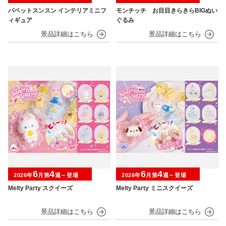
パペットスンスン インテリアミニフ
モンチッチ お目目きらきらBIGぬい
ィギュア
ぐるみ
6
4
6
4
2026年
月第
週～登場
2026年
月第
週～登場
Melty Party スクイーズ
Melty Party ミニスクイーズ