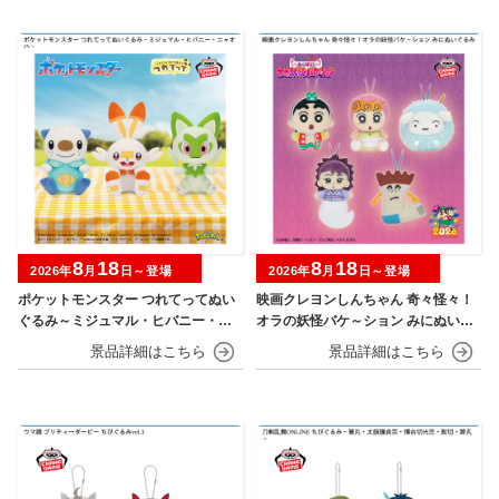
8
18
8
18
2026年
月
日～登場
2026年
月
日～登場
ポケットモンスター つれてってぬい
映画クレヨンしんちゃん 奇々怪々！
ぐるみ～ミジュマル・ヒバニー・ニ
オラの妖怪バケ～ション みにぬいぐ
ャオハ～
るみ