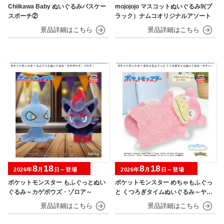
Chiikawa Baby ぬいぐるみパスケー
mojojojo マスコットぬいぐるみ9(ブ
スポーチ②
ラック）ナムコオリジナルアソート
8
18
8
18
2026年
月
日～登場
2026年
月
日～登場
ポケットモンスター もふぐっとぬい
ポケットモンスター めちゃもふぐっ
ぐるみ～カゲボウズ・ゾロア～
と くつろぎタイムぬいぐるみ～ヤド
ン～