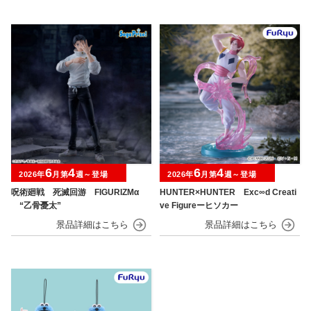
6
4
6
4
2026年
月第
週～登場
2026年
月第
週～登場
呪術廻戦 死滅回游 FIGURIZMα
HUNTER×HUNTER Exc∞d Creati
“乙骨憂太”
ve Figureーヒソカー