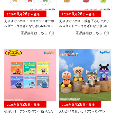
6
26
6
26
2026年
月
日～登場
2026年
月
日～登場
えぶりでいホスト マスコットキーホ
えぶりでいホスト 描き下ろしアクリ
ルダー～うさぎになりきらNIGHT～
ルスタンドー～うさぎになりきらNIG
HT～
6
26
6
26
2026年
月
日～登場
2026年
月
日～登場
それいけ！アンパンマン 折りたた
えいが『それいけ！アンパンマン