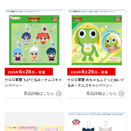
6
26
6
26
2026年
月
日～登場
2026年
月
日～登場
ケロロ軍曹 ちびぐるみ～ナムコキャ
ケロロ軍曹 めちゃもふぐっとぬいぐ
ンペーン～
るみ－ナムコキャンペーン－