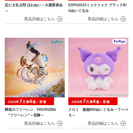
忍たま乱太郎 ほわぬい～火薬委員会
EXPO2025ミャクミャク ブラックBI
～
Gぬいぐるみ
7
4
7
4
2026年
月第
週～登場
2026年
月第
週～登場
葬送のフリーレン FIGURIZMα
クロミ 超超BIGぬいぐるみ～てへぺ
“フリーレン”～花舞～
ろ～