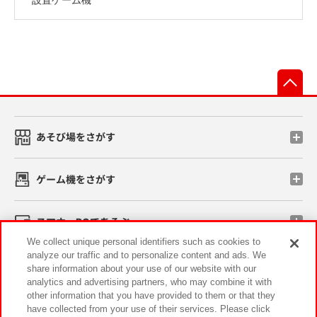
先
あそび場をさがす
ゲーム機をさがす
スマホ・PCであそぶ
We collect unique personal identifiers such as cookies to
analyze our traffic and to personalize content and ads. We
イベント・キャンペーン
share information about your use of our website with our
analytics and advertising partners, who may combine it with
other information that you have provided to them or that they
have collected from your use of their services. Please click