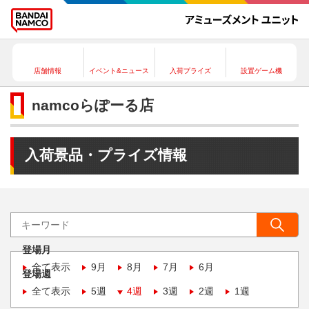
店舗情報
イベント&ニュース
入荷プライズ
設置ゲーム機
namcoらぽーる店
入荷景品・プライズ情報
登場月
全て表示
9月
8月
7月
6月
登場週
全て表示
5週
4週
3週
2週
1週