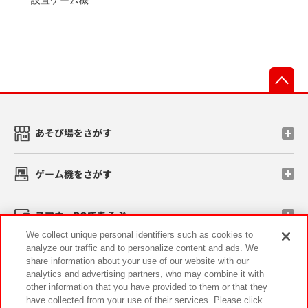
先
あそび場をさがす
ゲーム機をさがす
スマホ・PCであそぶ
We collect unique personal identifiers such as cookies to
analyze our traffic and to personalize content and ads. We
イベント・キャンペーン
share information about your use of our website with our
analytics and advertising partners, who may combine it with
other information that you have provided to them or that they
have collected from your use of their services. Please click