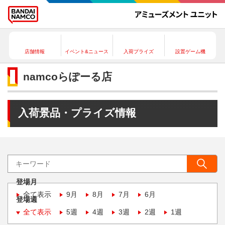
店舗情報
イベント&ニュース
入荷プライズ
設置ゲーム機
namcoらぽーる店
入荷景品・プライズ情報
登場月
全て表示
9月
8月
7月
6月
登場週
全て表示
5週
4週
3週
2週
1週