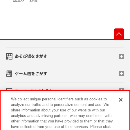
先
あそび場をさがす
ゲーム機をさがす
スマホ・PCであそぶ
We collect unique personal identifiers such as cookies to
analyze our traffic and to personalize content and ads. We
イベント・キャンペーン
share information about your use of our website with our
analytics and advertising partners, who may combine it with
other information that you have provided to them or that they
have collected from your use of their services. Please click