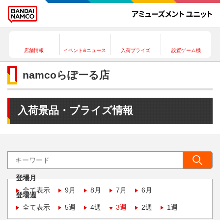
店舗情報
イベント&ニュース
入荷プライズ
設置ゲーム機
namcoらぽーる店
入荷景品・プライズ情報
登場月
全て表示
9月
8月
7月
6月
登場週
全て表示
5週
4週
3週
2週
1週