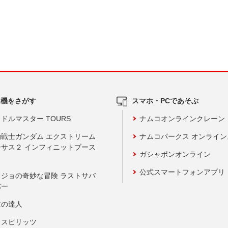
ム機をさがす
スマホ・PCであそぶ
ドルマスター TOURS
ナムコオンラインクレーン
動戦士ガンダム エクストリーム
ナムコパークス オンライ
ーサス２ インフィニットブース
ガシャポンオンライン
公式スマートフォンアプリ
ョジョの奇妙な冒険 ラストサバ
バー
鼓の達人
りスピリッツ