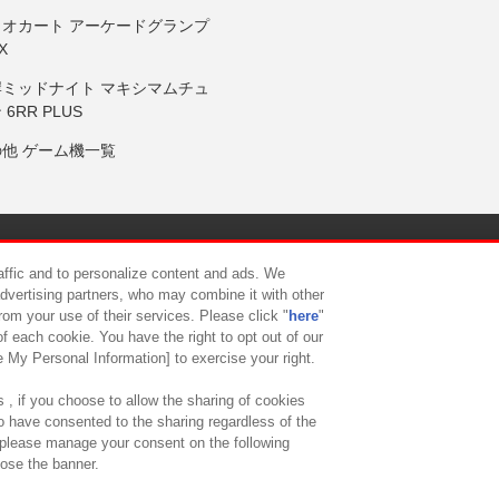
リオカート アーケードグランプ
X
岸ミッドナイト マキシマムチュ
 6RR PLUS
の他 ゲーム機一覧
サイトポリシー
プライバシーポリシー
ウェブアクセシビリティ方
raffic and to personalize content and ads. We
advertising partners, who may combine it with other
rom your use of their services. Please click "
here
"
供について
カスタマーハラスメント対応方針
よくあるご質問・
f each cookie. You have the right to opt out of our
e My Personal Information] to exercise your right.
 , if you choose to allow the sharing of cookies
to have consented to the sharing regardless of the
, please manage your consent on the following
lose the banner.
ndai Namco Amusement Lab Inc.
©Bandai Namco Experience Inc.
©HANAY