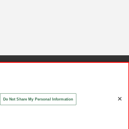
針と検証結果
お取引先さまとともに
お問い合わせ
Do Not Share My Personal Information
ASHIKI Co., Ltd. All Rights Reserved.