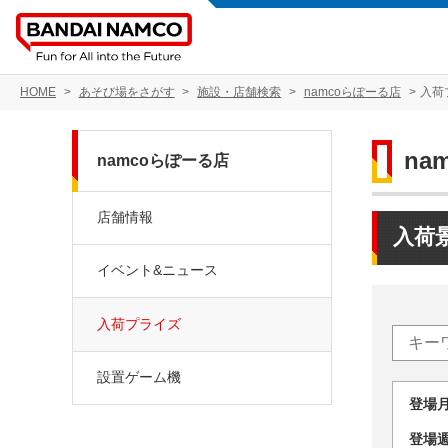
HOME
あそび場をさがす
施設・店舗検索
namcoらぽーる店
入荷
na
namcoらぽーる店
店舗情報
入荷
イベント&ニュース
入荷プライズ
設置ゲーム機
登場
登場