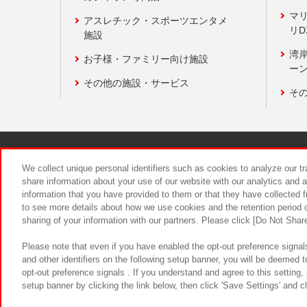
マ
アスレチック・スポーツエンタメ
リD
施設
湾
お子様・ファミリー向け施設
ーン
その他の施設・サービス
そ
関連会社
サステナビリティ
We collect unique personal identifiers such as cookies to analyze our t
share information about your use of our website with our analytics and 
information that you have provided to them or that they have collected f
食品のご提
to see more details about how we use cookies and the retention period o
sharing of your information with our partners. Please click [Do Not Shar
Please note that even if you have enabled the opt-out preference signals
and other identifiers on the following setup banner, you will be deemed 
opt-out preference signals . If you understand and agree to this setting
setup banner by clicking the link below, then click 'Save Settings' and c
©Bandai Namco Amusement Inc.
©Ba