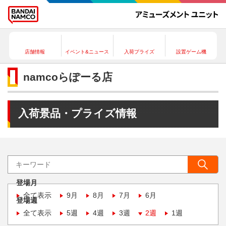
店舗情報
イベント&ニュース
入荷プライズ
設置ゲーム機
namcoらぽーる店
入荷景品・プライズ情報
登場月
全て表示
9月
8月
7月
6月
登場週
全て表示
5週
4週
3週
2週
1週