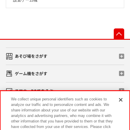
先
あそび場をさがす
ゲーム機をさがす
スマホ・PCであそぶ
We collect unique personal identifiers such as cookies to
analyze our traffic and to personalize content and ads. We
イベント・キャンペーン
share information about your use of our website with our
analytics and advertising partners, who may combine it with
other information that you have provided to them or that they
have collected from your use of their services. Please click