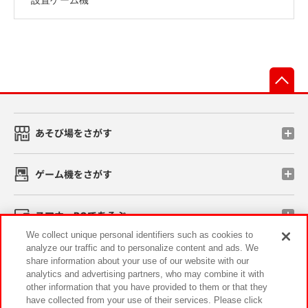
先
あそび場をさがす
ゲーム機をさがす
スマホ・PCであそぶ
We collect unique personal identifiers such as cookies to
analyze our traffic and to personalize content and ads. We
イベント・キャンペーン
share information about your use of our website with our
analytics and advertising partners, who may combine it with
other information that you have provided to them or that they
have collected from your use of their services. Please click