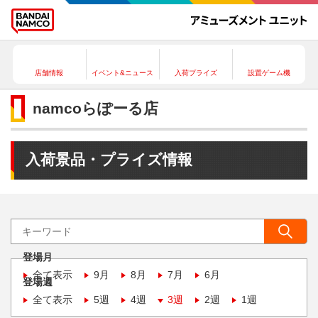
店舗情報
イベント&ニュース
入荷プライズ
設置ゲーム機
namcoらぽーる店
入荷景品・プライズ情報
登場月
全て表示
9月
8月
7月
6月
登場週
全て表示
5週
4週
3週
2週
1週