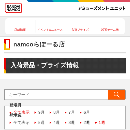
店舗情報
イベント&ニュース
入荷プライズ
設置ゲーム機
namcoらぽーる店
入荷景品・プライズ情報
登場月
全て表示
9月
8月
7月
6月
登場週
全て表示
5週
4週
3週
2週
1週