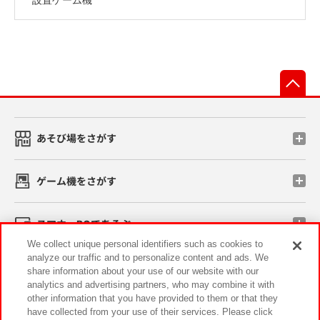
先
あそび場をさがす
ゲーム機をさがす
スマホ・PCであそぶ
We collect unique personal identifiers such as cookies to
analyze our traffic and to personalize content and ads. We
イベント・キャンペーン
share information about your use of our website with our
analytics and advertising partners, who may combine it with
other information that you have provided to them or that they
have collected from your use of their services. Please click