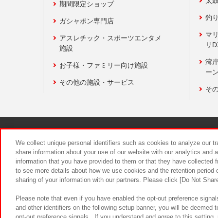
太
期間限定ショップ
釣
ガシャポン専門店
マ
アスレチック・スポーツエンタメ
リD
施設
湾
お子様・ファミリー向け施設
ーン
その他の施設・サービス
そ
関連会社
サステナビリティ
We collect unique personal identifiers such as cookies to analyze our t
share information about your use of our website with our analytics and 
information that you have provided to them or that they have collected f
食品のご提
to see more details about how we use cookies and the retention period o
sharing of your information with our partners. Please click [Do Not Shar
Please note that even if you have enabled the opt-out preference signals
and other identifiers on the following setup banner, you will be deemed 
opt-out preference signals . If you understand and agree to this setting