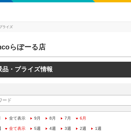
プライズ
mcoらぽーる店
景品・プライズ情報
月
全て表示
9月
8月
7月
6月
週
全て表示
5週
4週
3週
2週
1週