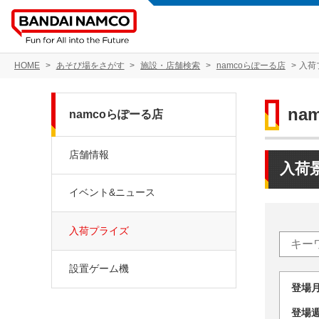
HOME
あそび場をさがす
施設・店舗検索
namcoらぽーる店
入荷
na
namcoらぽーる店
店舗情報
入荷
イベント&ニュース
入荷プライズ
設置ゲーム機
登場
登場