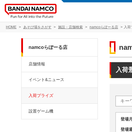
HOME
あそび場をさがす
施設・店舗検索
namcoらぽーる店
入荷
na
namcoらぽーる店
店舗情報
入荷
イベント&ニュース
入荷プライズ
設置ゲーム機
登場
登場