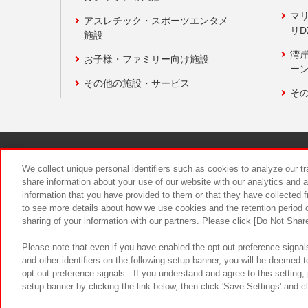
マ
アスレチック・スポーツエンタメ
リD
施設
湾
お子様・ファミリー向け施設
ーン
その他の施設・サービス
そ
関連会社
サステナビリティ
We collect unique personal identifiers such as cookies to analyze our t
share information about your use of our website with our analytics and 
information that you have provided to them or that they have collected f
食品のご提
to see more details about how we use cookies and the retention period o
sharing of your information with our partners. Please click [Do Not Shar
Please note that even if you have enabled the opt-out preference signals
and other identifiers on the following setup banner, you will be deemed 
opt-out preference signals . If you understand and agree to this setting
setup banner by clicking the link below, then click 'Save Settings' and c
©Bandai Namco Amusement Inc.
©Ba