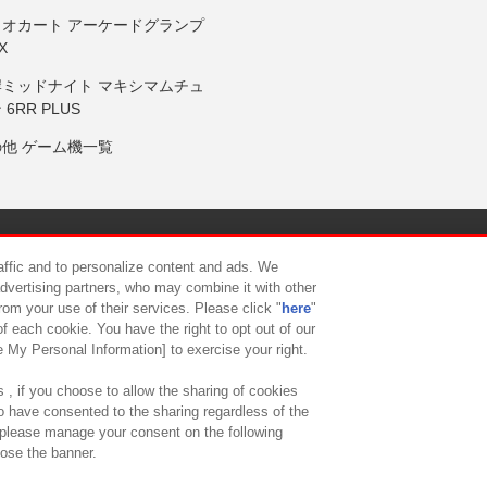
リオカート アーケードグランプ
X
岸ミッドナイト マキシマムチュ
 6RR PLUS
の他 ゲーム機一覧
サイトポリシー
プライバシーポリシー
ウェブアクセシビリティ方
raffic and to personalize content and ads. We
advertising partners, who may combine it with other
rom your use of their services. Please click "
here
"
供について
カスタマーハラスメント対応方針
よくあるご質問・
f each cookie. You have the right to opt out of our
e My Personal Information] to exercise your right.
 , if you choose to allow the sharing of cookies
to have consented to the sharing regardless of the
, please manage your consent on the following
lose the banner.
ndai Namco Amusement Lab Inc.
©Bandai Namco Experience Inc.
©HANAY