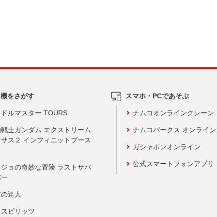
ム機をさがす
スマホ・PCであそぶ
ドルマスター TOURS
ナムコオンラインクレーン
動戦士ガンダム エクストリーム
ナムコパークス オンライ
ーサス２ インフィニットブース
ガシャポンオンライン
公式スマートフォンアプリ
ョジョの奇妙な冒険 ラストサバ
バー
鼓の達人
りスピリッツ