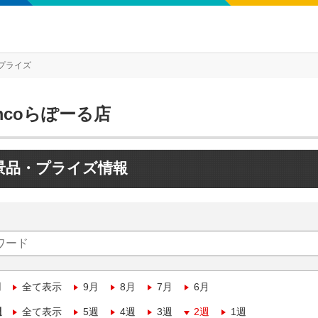
プライズ
mcoらぽーる店
景品・プライズ情報
月
全て表示
9月
8月
7月
6月
週
全て表示
5週
4週
3週
2週
1週