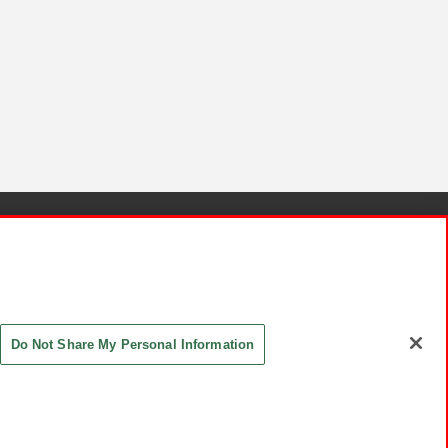
針と検証結果
お取引先さまとともに
お問い合わせ
Do Not Share My Personal Information
ASHIKI Co., Ltd. All Rights Reserved.