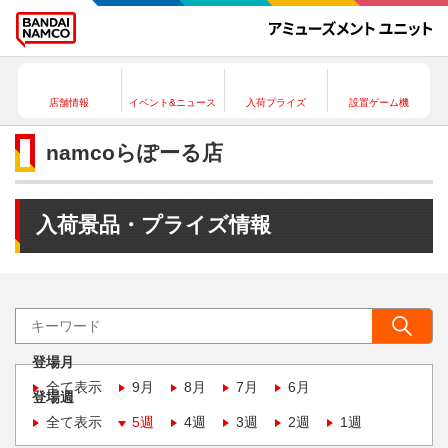
店舗情報
イベント&ニュース
入荷プライズ
設置ゲーム機
namcoらぽーる店
入荷景品・プライズ情報
登場月
全て表示
9月
8月
7月
6月
登場週
全て表示
5週
4週
3週
2週
1週