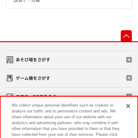
先
あそび場をさがす
ゲーム機をさがす
スマホ・PCであそぶ
We collect unique personal identifiers such as cookies to
analyze our traffic and to personalize content and ads. We
イベント・キャンペーン
share information about your use of our website with our
analytics and advertising partners, who may combine it with
other information that you have provided to them or that they
have collected from your use of their services. Please click