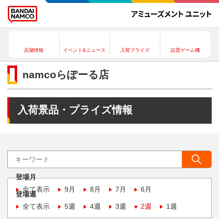
店舗情報
イベント&ニュース
入荷プライズ
設置ゲーム機
namcoらぽーる店
入荷景品・プライズ情報
登場月
全て表示
9月
8月
7月
6月
登場週
全て表示
5週
4週
3週
2週
1週