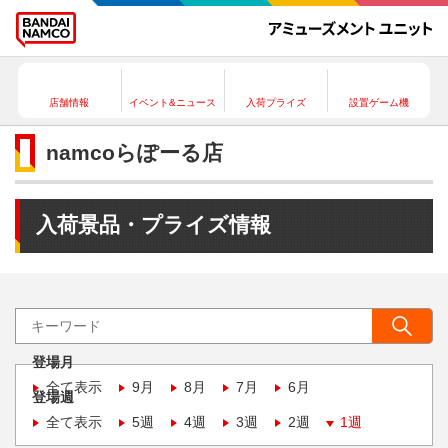
店舗情報
イベント&ニュース
入荷プライズ
設置ゲーム機
namcoらぽーる店
入荷景品・プライズ情報
登場月
全て表示
9月
8月
7月
6月
登場週
全て表示
5週
4週
3週
2週
1週