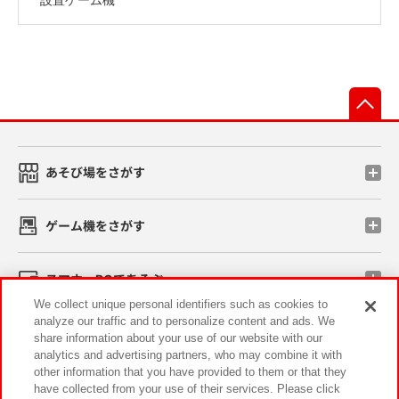
先
あそび場をさがす
ゲーム機をさがす
スマホ・PCであそぶ
We collect unique personal identifiers such as cookies to
analyze our traffic and to personalize content and ads. We
イベント・キャンペーン
share information about your use of our website with our
analytics and advertising partners, who may combine it with
other information that you have provided to them or that they
have collected from your use of their services. Please click