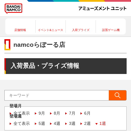
店舗情報
イベント&ニュース
入荷プライズ
設置ゲーム機
namcoらぽーる店
入荷景品・プライズ情報
登場月
全て表示
9月
8月
7月
6月
登場週
全て表示
5週
4週
3週
2週
1週