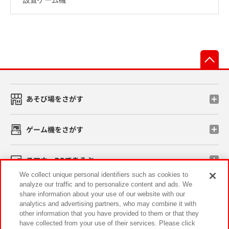
先
あそび場をさがす
ゲーム機をさがす
スマホ・PCであそぶ
We collect unique personal identifiers such as cookies to
analyze our traffic and to personalize content and ads. We
イベント・キャンペーン
share information about your use of our website with our
analytics and advertising partners, who may combine it with
other information that you have provided to them or that they
have collected from your use of their services. Please click