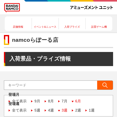
店舗情報
イベント&ニュース
入荷プライズ
設置ゲーム機
namcoらぽーる店
入荷景品・プライズ情報
登場月
全て表示
9月
8月
7月
6月
登場週
全て表示
5週
4週
3週
2週
1週