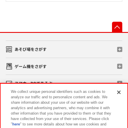
先
あそび場をさがす
ゲーム機をさがす
スマホ・PCであそぶ
We collect unique personal identifiers such as cookies to
analyze our traffic and to personalize content and ads. We
イベント・キャンペーン
share information about your use of our website with our
analytics and advertising partners, who may combine it with
other information that you have provided to them or that they
have collected from your use of their services. Please click
"
here
" to see more details about how we use cookies and
関連会社
サステナビリティ
サイトポリシー