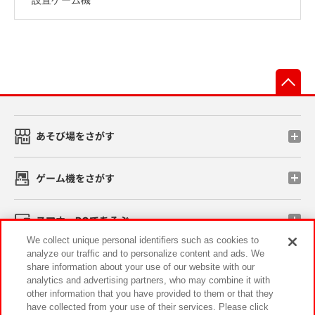
先
あそび場をさがす
ゲーム機をさがす
スマホ・PCであそぶ
We collect unique personal identifiers such as cookies to
analyze our traffic and to personalize content and ads. We
イベント・キャンペーン
share information about your use of our website with our
analytics and advertising partners, who may combine it with
other information that you have provided to them or that they
have collected from your use of their services. Please click