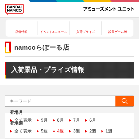
店舗情報
イベント&ニュース
入荷プライズ
設置ゲーム機
namcoらぽーる店
入荷景品・プライズ情報
登場月
全て表示
9月
8月
7月
6月
登場週
全て表示
5週
4週
3週
2週
1週