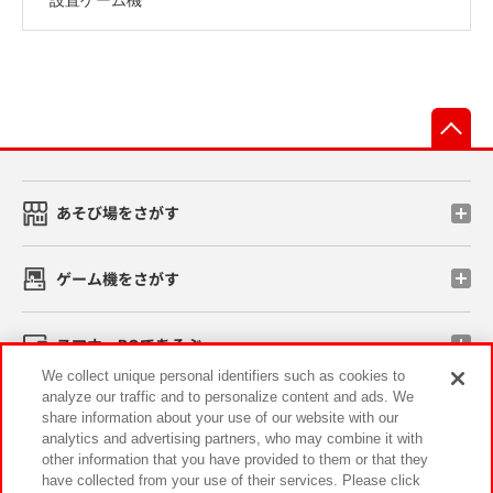
先
あそび場をさがす
ゲーム機をさがす
スマホ・PCであそぶ
We collect unique personal identifiers such as cookies to
analyze our traffic and to personalize content and ads. We
イベント・キャンペーン
share information about your use of our website with our
analytics and advertising partners, who may combine it with
other information that you have provided to them or that they
have collected from your use of their services. Please click