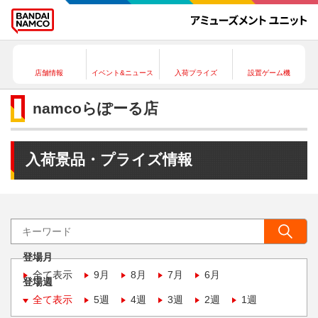
店舗情報
イベント&ニュース
入荷プライズ
設置ゲーム機
namcoらぽーる店
入荷景品・プライズ情報
登場月
全て表示
9月
8月
7月
6月
登場週
全て表示
5週
4週
3週
2週
1週