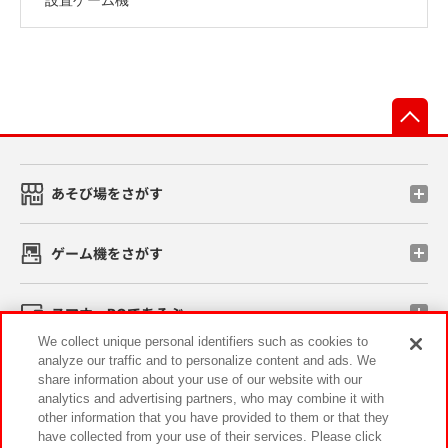
先
あそび場をさがす
ゲーム機をさがす
スマホ・PCであそぶ
We collect unique personal identifiers such as cookies to
analyze our traffic and to personalize content and ads. We
イベント・キャンペーン
share information about your use of our website with our
analytics and advertising partners, who may combine it with
other information that you have provided to them or that they
have collected from your use of their services. Please click