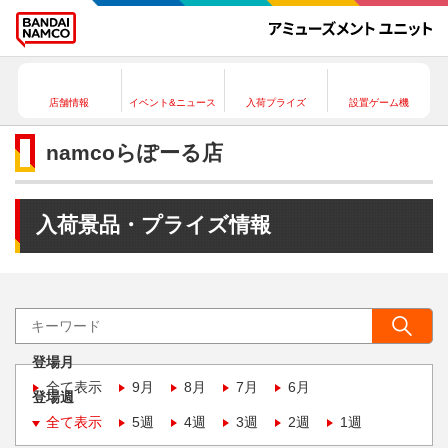
店舗情報
イベント&ニュース
入荷プライズ
設置ゲーム機
namcoらぽーる店
入荷景品・プライズ情報
登場月
全て表示
9月
8月
7月
6月
登場週
全て表示
5週
4週
3週
2週
1週