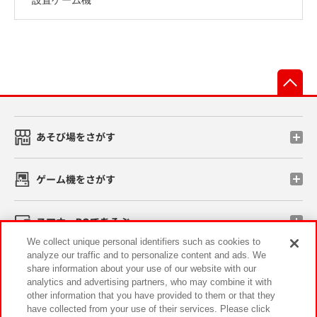
先
あそび場をさがす
ゲーム機をさがす
スマホ・PCであそぶ
We collect unique personal identifiers such as cookies to
analyze our traffic and to personalize content and ads. We
イベント・キャンペーン
share information about your use of our website with our
analytics and advertising partners, who may combine it with
other information that you have provided to them or that they
have collected from your use of their services. Please click