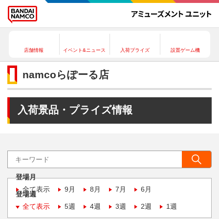
店舗情報
イベント&ニュース
入荷プライズ
設置ゲーム機
namcoらぽーる店
入荷景品・プライズ情報
登場月
全て表示
9月
8月
7月
6月
登場週
全て表示
5週
4週
3週
2週
1週