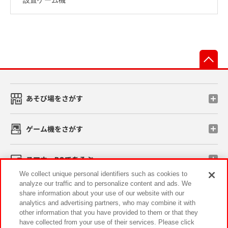
先
あそび場をさがす
ゲーム機をさがす
スマホ・PCであそぶ
We collect unique personal identifiers such as cookies to
analyze our traffic and to personalize content and ads. We
イベント・キャンペーン
share information about your use of our website with our
analytics and advertising partners, who may combine it with
other information that you have provided to them or that they
have collected from your use of their services. Please click