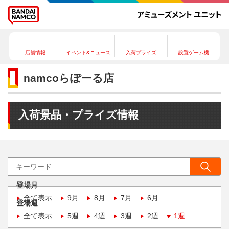
店舗情報
イベント&ニュース
入荷プライズ
設置ゲーム機
namcoらぽーる店
入荷景品・プライズ情報
登場月
全て表示
9月
8月
7月
6月
登場週
全て表示
5週
4週
3週
2週
1週