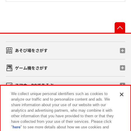
先
あそび場をさがす
ゲーム機をさがす
スマホ・PCであそぶ
We collect unique personal identifiers such as cookies to
analyze our traffic and to personalize content and ads. We
イベント・キャンペーン
share information about your use of our website with our
analytics and advertising partners, who may combine it with
other information that you have provided to them or that they
have collected from your use of their services. Please click
"
here
" to see more details about how we use cookies and
関連会社
サステナビリティ
サイトポリシー