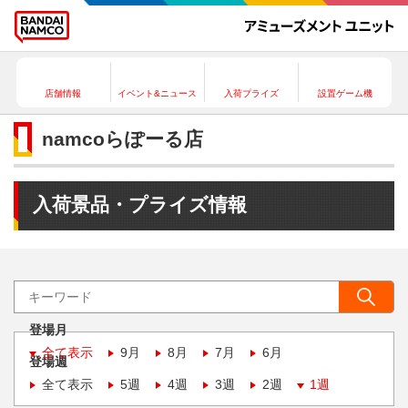
店舗情報
イベント&ニュース
入荷プライズ
設置ゲーム機
namcoらぽーる店
入荷景品・プライズ情報
登場月
全て表示
9月
8月
7月
6月
登場週
全て表示
5週
4週
3週
2週
1週