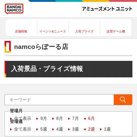
店舗情報
イベント&ニュース
入荷プライズ
設置ゲーム機
namcoらぽーる店
入荷景品・プライズ情報
登場月
全て表示
9月
8月
7月
6月
登場週
全て表示
5週
4週
3週
2週
1週