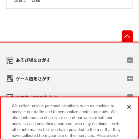
先
あそび場をさがす
ゲーム機をさがす
スマホ・PCであそぶ
We collect unique personal identifiers such as cookies to
analyze our traffic and to personalize content and ads. We
イベント・キャンペーン
share information about your use of our website with our
analytics and advertising partners, who may combine it with
other information that you have provided to them or that they
have collected from your use of their services. Please click