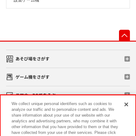
先
あそび場をさがす
ゲーム機をさがす
スマホ・PCであそぶ
We collect unique personal identifiers such as cookies to
analyze our traffic and to personalize content and ads. We
イベント・キャンペーン
share information about your use of our website with our
analytics and advertising partners, who may combine it with
other information that you have provided to them or that they
have collected from your use of their services. Please click