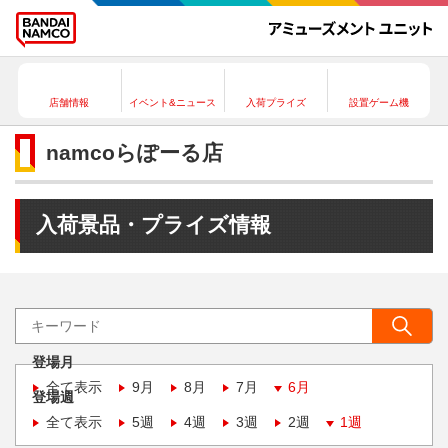
店舗情報
イベント&ニュース
入荷プライズ
設置ゲーム機
namcoらぽーる店
入荷景品・プライズ情報
登場月
全て表示
9月
8月
7月
6月
登場週
全て表示
5週
4週
3週
2週
1週