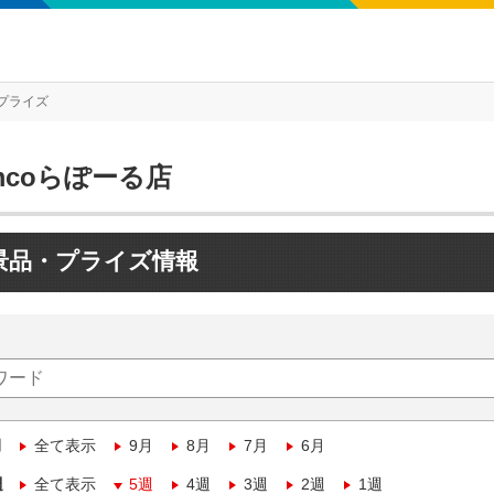
プライズ
mcoらぽーる店
景品・プライズ情報
月
全て表示
9月
8月
7月
6月
週
全て表示
5週
4週
3週
2週
1週