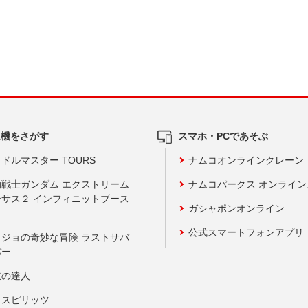
ム機をさがす
スマホ・PCであそぶ
ドルマスター TOURS
ナムコオンラインクレーン
動戦士ガンダム エクストリーム
ナムコパークス オンライ
ーサス２ インフィニットブース
ガシャポンオンライン
公式スマートフォンアプリ
ョジョの奇妙な冒険 ラストサバ
バー
鼓の達人
りスピリッツ