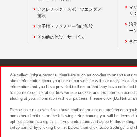
マ
アスレチック・スポーツエンタメ
リD
施設
湾
お子様・ファミリー向け施設
ーン
その他の施設・サービス
そ
関連会社
サステナビリティ
We collect unique personal identifiers such as cookies to analyze our t
share information about your use of our website with our analytics and 
information that you have provided to them or that they have collected f
食品のご提
to see more details about how we use cookies and the retention period o
sharing of your information with our partners. Please click [Do Not Shar
Please note that even if you have enabled the opt-out preference signals
and other identifiers on the following setup banner, you will be deemed 
opt-out preference signals . If you understand and agree to this setting
setup banner by clicking the link below, then click 'Save Settings' and c
©Bandai Namco Amusement Inc.
©Ba