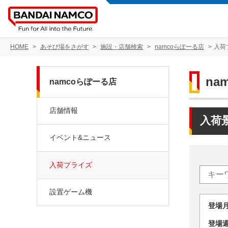
HOME
あそび場をさがす
施設・店舗検索
namcoらぽーる店
入荷
na
namcoらぽーる店
店舗情報
入荷
イベント&ニュース
入荷プライズ
設置ゲーム機
登場
登場