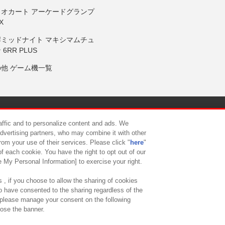
リオカート アーケードグランプ
X
岸ミッドナイト マキシマムチュ
 6RR PLUS
の他 ゲーム機一覧
サイトポリシー
プライバシーポリシー
ウェブアクセシビリティ方
raffic and to personalize content and ads. We
advertising partners, who may combine it with other
rom your use of their services. Please click "
here
"
供について
カスタマーハラスメント対応方針
よくあるご質問・
f each cookie. You have the right to opt out of our
e My Personal Information] to exercise your right.
 , if you choose to allow the sharing of cookies
to have consented to the sharing regardless of the
, please manage your consent on the following
lose the banner.
ndai Namco Amusement Lab Inc.
©Bandai Namco Experience Inc.
©HANAY