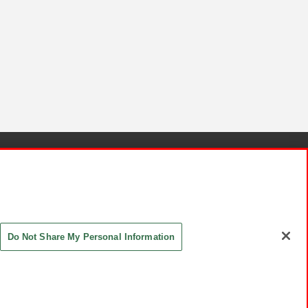
針と検証結果
お取引先さまとともに
お問い合わせ
Do Not Share My Personal Information
ASHIKI Co., Ltd. All Rights Reserved.