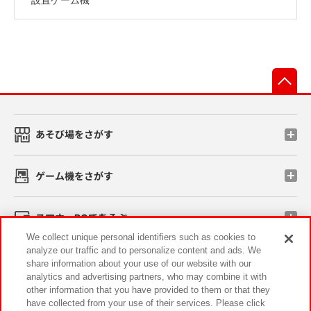
先
あそび場をさがす
ゲーム機をさがす
スマホ・PCであそぶ
We collect unique personal identifiers such as cookies to
analyze our traffic and to personalize content and ads. We
イベント・キャンペーン
share information about your use of our website with our
analytics and advertising partners, who may combine it with
other information that you have provided to them or that they
have collected from your use of their services. Please click