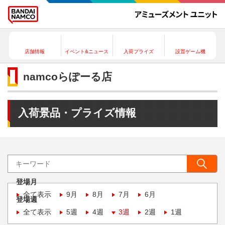
店舗情報
イベント&ニュース
入荷プライズ
設置ゲーム機
namcoらぽーる店
入荷景品・プライズ情報
登場月
全て表示
9月
8月
7月
6月
登場週
全て表示
5週
4週
3週
2週
1週