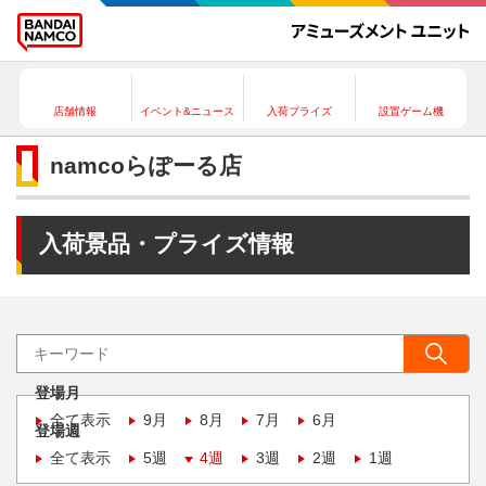
店舗情報
イベント&ニュース
入荷プライズ
設置ゲーム機
namcoらぽーる店
入荷景品・プライズ情報
登場月
全て表示
9月
8月
7月
6月
登場週
全て表示
5週
4週
3週
2週
1週