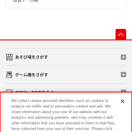
先
あそび場をさがす
ゲーム機をさがす
スマホ・PCであそぶ
We collect unique personal identifiers such as cookies to
analyze our traffic and to personalize content and ads. We
イベント・キャンペーン
share information about your use of our website with our
analytics and advertising partners, who may combine it with
other information that you have provided to them or that they
have collected from your use of their services. Please click