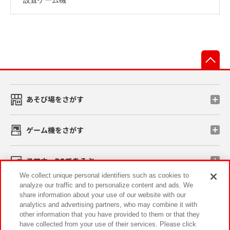
先
あそび場をさがす
ゲーム機をさがす
スマホ・PCであそぶ
We collect unique personal identifiers such as cookies to
analyze our traffic and to personalize content and ads. We
イベント・キャンペーン
share information about your use of our website with our
analytics and advertising partners, who may combine it with
other information that you have provided to them or that they
have collected from your use of their services. Please click