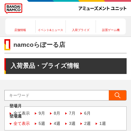
店舗情報
イベント&ニュース
入荷プライズ
設置ゲーム機
namcoらぽーる店
入荷景品・プライズ情報
登場月
全て表示
9月
8月
7月
6月
登場週
全て表示
5週
4週
3週
2週
1週