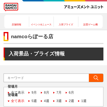
店舗情報
イベント&ニュース
入荷プライズ
設置ゲーム機
namcoらぽーる店
入荷景品・プライズ情報
登場月
全て表示
9月
8月
7月
6月
登場週
全て表示
5週
4週
3週
2週
1週