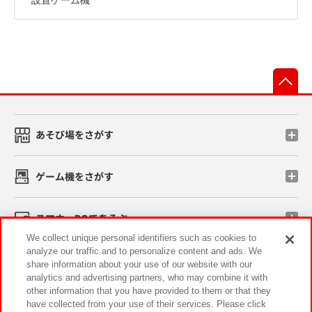
先
あそび場をさがす
ゲーム機をさがす
スマホ・PCであそぶ
We collect unique personal identifiers such as cookies to
analyze our traffic and to personalize content and ads. We
イベント・キャンペーン
share information about your use of our website with our
analytics and advertising partners, who may combine it with
other information that you have provided to them or that they
have collected from your use of their services. Please click