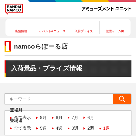
店舗情報
イベント&ニュース
入荷プライズ
設置ゲーム機
namcoらぽーる店
入荷景品・プライズ情報
登場月
全て表示
9月
8月
7月
6月
登場週
全て表示
5週
4週
3週
2週
1週