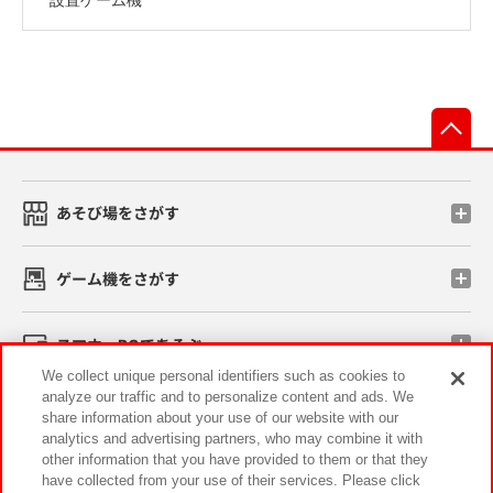
先
あそび場をさがす
ゲーム機をさがす
スマホ・PCであそぶ
We collect unique personal identifiers such as cookies to
analyze our traffic and to personalize content and ads. We
イベント・キャンペーン
share information about your use of our website with our
analytics and advertising partners, who may combine it with
other information that you have provided to them or that they
have collected from your use of their services. Please click