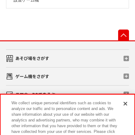
先
あそび場をさがす
ゲーム機をさがす
スマホ・PCであそぶ
We collect unique personal identifiers such as cookies to
analyze our traffic and to personalize content and ads. We
イベント・キャンペーン
share information about your use of our website with our
analytics and advertising partners, who may combine it with
other information that you have provided to them or that they
have collected from your use of their services. Please click