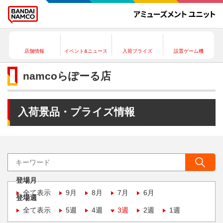
店舗情報
イベント&ニュース
入荷プライズ
設置ゲーム機
namcoらぽーる店
入荷景品・プライズ情報
登場月
全て表示
9月
8月
7月
6月
登場週
全て表示
5週
4週
3週
2週
1週