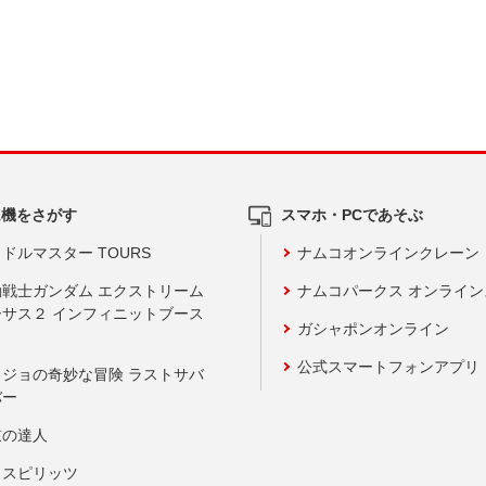
ム機をさがす
スマホ・PCであそぶ
ドルマスター TOURS
ナムコオンラインクレーン
動戦士ガンダム エクストリーム
ナムコパークス オンライ
ーサス２ インフィニットブース
ガシャポンオンライン
公式スマートフォンアプリ
ョジョの奇妙な冒険 ラストサバ
バー
鼓の達人
りスピリッツ