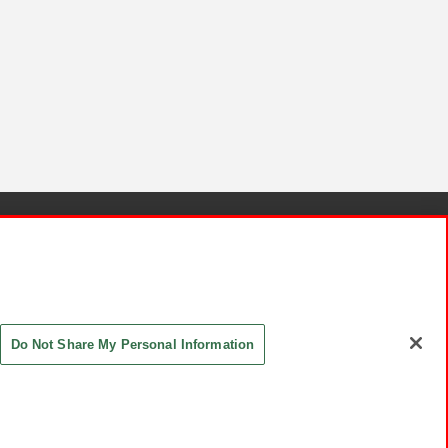
針と検証結果
お取引先さまとともに
お問い合わせ
Do Not Share My Personal Information
ASHIKI Co., Ltd. All Rights Reserved.