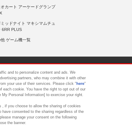
リオカート アーケードグランプ
X
岸ミッドナイト マキシマムチュ
 6RR PLUS
の他 ゲーム機一覧
サイトポリシー
プライバシーポリシー
ウェブアクセシビリティ方
raffic and to personalize content and ads. We
advertising partners, who may combine it with other
rom your use of their services. Please click "
here
"
供について
カスタマーハラスメント対応方針
よくあるご質問・
f each cookie. You have the right to opt out of our
e My Personal Information] to exercise your right.
 , if you choose to allow the sharing of cookies
to have consented to the sharing regardless of the
, please manage your consent on the following
lose the banner.
ndai Namco Amusement Lab Inc.
©Bandai Namco Experience Inc.
©HANAY