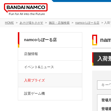
HOME
あそび場をさがす
施設・店舗検索
namcoらぽーる店
入荷
na
namcoらぽーる店
店舗情報
入荷
イベント&ニュース
入荷プライズ
設置ゲーム機
登場
登場