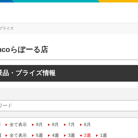
プライズ
mcoらぽーる店
景品・プライズ情報
月
全て表示
9月
8月
7月
6月
週
全て表示
5週
4週
3週
2週
1週