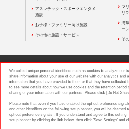
マ
アスレチック・スポーツエンタメ
リD
施設
湾
お子様・ファミリー向け施設
ーン
その他の施設・サービス
そ
関連会社
サステナビリティ
We collect unique personal identifiers such as cookies to analyze our t
share information about your use of our website with our analytics and 
information that you have provided to them or that they have collected f
食品のご提
to see more details about how we use cookies and the retention period o
sharing of your information with our partners. Please click [Do Not Shar
Please note that even if you have enabled the opt-out preference signals
and other identifiers on the following setup banner, you will be deemed 
opt-out preference signals . If you understand and agree to this setting
setup banner by clicking the link below, then click 'Save Settings' and c
©Bandai Namco Amusement Inc.
©Ba