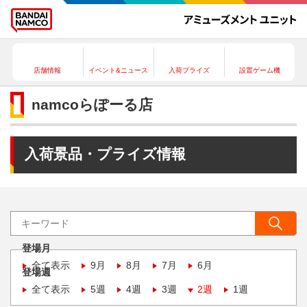
店舗情報
イベント&ニュース
入荷プライズ
設置ゲーム機
namcoらぽーる店
入荷景品・プライズ情報
登場月
全て表示
9月
8月
7月
6月
登場週
全て表示
5週
4週
3週
2週
1週