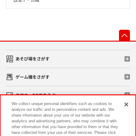
先
あそび場をさがす
ゲーム機をさがす
スマホ・PCであそぶ
We collect unique personal identifiers such as cookies to
analyze our traffic and to personalize content and ads. We
イベント・キャンペーン
share information about your use of our website with our
analytics and advertising partners, who may combine it with
other information that you have provided to them or that they
have collected from your use of their services. Please click