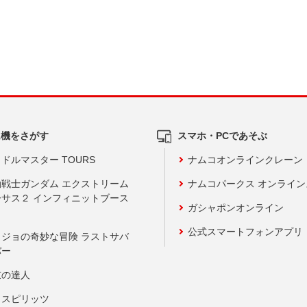
ム機をさがす
スマホ・PCであそぶ
ドルマスター TOURS
ナムコオンラインクレーン
動戦士ガンダム エクストリーム
ナムコパークス オンライ
ーサス２ インフィニットブース
ガシャポンオンライン
公式スマートフォンアプリ
ョジョの奇妙な冒険 ラストサバ
バー
鼓の達人
りスピリッツ