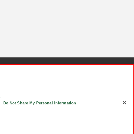
針と検証結果
お取引先さまとともに
お問い合わせ
Do Not Share My Personal Information
ASHIKI Co., Ltd. All Rights Reserved.