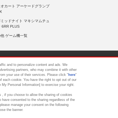
リオカート アーケードグランプ
X
岸ミッドナイト マキシマムチュ
 6RR PLUS
の他 ゲーム機一覧
サイトポリシー
プライバシーポリシー
ウェブアクセシビリティ方
raffic and to personalize content and ads. We
advertising partners, who may combine it with other
rom your use of their services. Please click "
here
"
供について
カスタマーハラスメント対応方針
よくあるご質問・
f each cookie. You have the right to opt out of our
e My Personal Information] to exercise your right.
 , if you choose to allow the sharing of cookies
to have consented to the sharing regardless of the
, please manage your consent on the following
lose the banner.
ndai Namco Amusement Lab Inc.
©Bandai Namco Experience Inc.
©HANAY