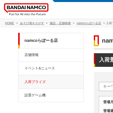
HOME
あそび場をさがす
施設・店舗検索
namcoらぽーる店
入荷
na
namcoらぽーる店
店舗情報
入荷
イベント&ニュース
入荷プライズ
設置ゲーム機
登場
登場