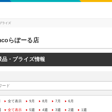
プライズ
mcoらぽーる店
景品・プライズ情報
月
全て表示
9月
8月
7月
6月
週
全て表示
5週
4週
3週
2週
1週