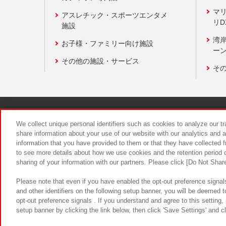
マ
アスレチック・スポーツエンタメ
リD
施設
湾
お子様・ファミリー向け施設
ーン
その他の施設・サービス
そ
関連会社
サステナビリティ
We collect unique personal identifiers such as cookies to analyze our t
share information about your use of our website with our analytics and 
information that you have provided to them or that they have collected f
食品のご提
to see more details about how we use cookies and the retention period o
sharing of your information with our partners. Please click [Do Not Shar
Please note that even if you have enabled the opt-out preference signals
and other identifiers on the following setup banner, you will be deemed 
opt-out preference signals . If you understand and agree to this setting
setup banner by clicking the link below, then click 'Save Settings' and c
©Bandai Namco Amusement Inc.
©Ba