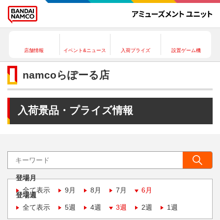
店舗情報
イベント&ニュース
入荷プライズ
設置ゲーム機
namcoらぽーる店
入荷景品・プライズ情報
登場月
全て表示
9月
8月
7月
6月
登場週
全て表示
5週
4週
3週
2週
1週