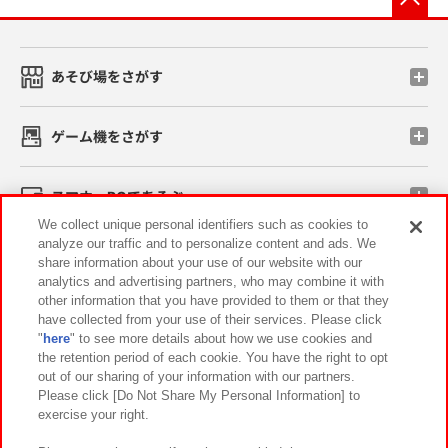
あそび場をさがす
ゲーム機をさがす
スマホ・PCであそぶ
We collect unique personal identifiers such as cookies to
analyze our traffic and to personalize content and ads. We
イベント・キャンペーン
share information about your use of our website with our
analytics and advertising partners, who may combine it with
other information that you have provided to them or that they
have collected from your use of their services. Please click
"
here
" to see more details about how we use cookies and
関連会社
サステナビリティ
サイトポリシー
the retention period of each cookie. You have the right to opt
out of our sharing of your information with our partners.
プライバシーポリシー
ウェブアクセシビリティ方針と検証結果
Please click [Do Not Share My Personal Information] to
exercise your right.
お取引先さまとともに
食品のご提供について