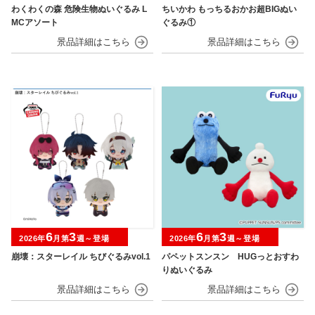
わくわくの森 危険生物ぬいぐるみ L
ちいかわ もっちるおかお超BIGぬい
MCアソート
ぐるみ①
6
3
6
3
2026年
月第
週～登場
2026年
月第
週～登場
崩壊：スターレイル ちびぐるみvol.1
パペットスンスン HUGっとおすわ
りぬいぐるみ