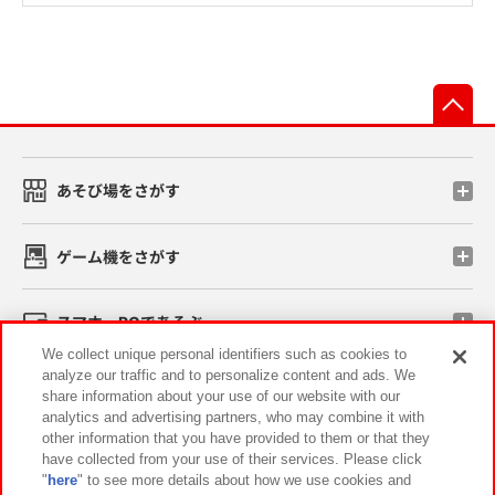
先
あそび場をさがす
ゲーム機をさがす
スマホ・PCであそぶ
We collect unique personal identifiers such as cookies to
analyze our traffic and to personalize content and ads. We
イベント・キャンペーン
share information about your use of our website with our
analytics and advertising partners, who may combine it with
other information that you have provided to them or that they
have collected from your use of their services. Please click
"
here
" to see more details about how we use cookies and
関連会社
サステナビリティ
サイトポリシー