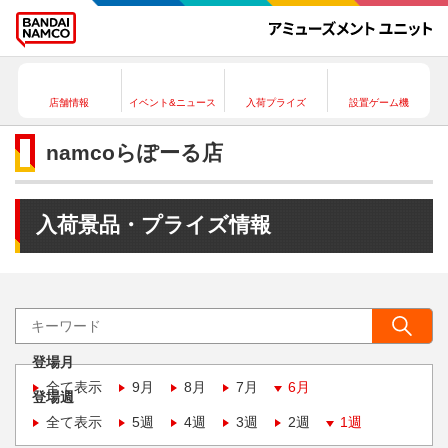
店舗情報
イベント&ニュース
入荷プライズ
設置ゲーム機
namcoらぽーる店
入荷景品・プライズ情報
登場月
全て表示
9月
8月
7月
6月
登場週
全て表示
5週
4週
3週
2週
1週