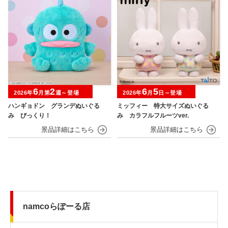
6
2
6
5
2026年
月第
週～登場
2026年
月
日～登場
ハンギョドン グランデぬいぐる
ミッフィー 特大サイズぬいぐる
み びっくり！
み カラフルフルーツver.
namcoらぽーる店