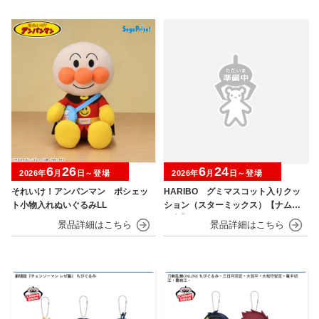
6
26
6
24
2026年
月
日～登場
2026年
月
日～登場
それいけ！アンパンマン ポシェッ
HARIBO グミマスコット入りクッ
ト小物入れぬいぐるみLL
ション（スターミックス）【ナムコ
限定】