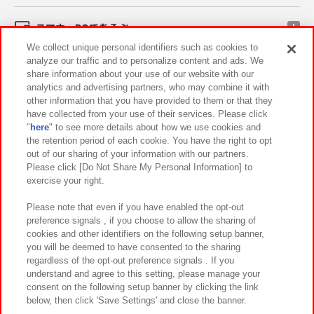
スマホ・PCであそぶ
We collect unique personal identifiers such as cookies to
analyze our traffic and to personalize content and ads. We
イベント・キャンペーン
share information about your use of our website with our
analytics and advertising partners, who may combine it with
other information that you have provided to them or that they
have collected from your use of their services. Please click
"
here
" to see more details about how we use cookies and
関連会社
サステナビリティ
サイトポリシー
the retention period of each cookie. You have the right to opt
out of our sharing of your information with our partners.
プライバシーポリシー
ウェブアクセシビリティ方針と検証結果
Please click [Do Not Share My Personal Information] to
exercise your right.
お取引先さまとともに
食品のご提供について
カスタマーハラスメント対応方針
よくあるご質問・お問い合わせ
Please note that even if you have enabled the opt-out
preference signals , if you choose to allow the sharing of
cookies and other identifiers on the following setup banner,
you will be deemed to have consented to the sharing
regardless of the opt-out preference signals . If you
understand and agree to this setting, please manage your
consent on the following setup banner by clicking the link
below, then click 'Save Settings' and close the banner.
©Bandai Namco Amusement Inc.