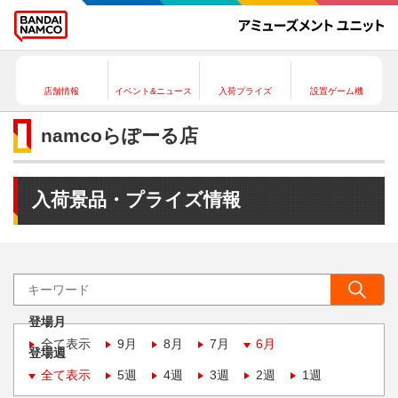
店舗情報
イベント&ニュース
入荷プライズ
設置ゲーム機
namcoらぽーる店
入荷景品・プライズ情報
登場月
全て表示
9月
8月
7月
6月
登場週
全て表示
5週
4週
3週
2週
1週