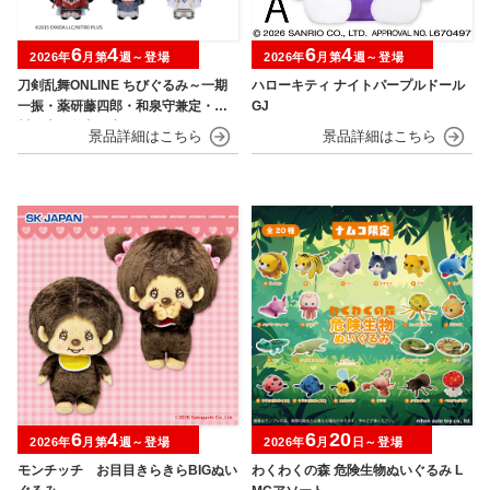
6
4
6
4
2026年
月第
週～登場
2026年
月第
週～登場
刀剣乱舞ONLINE ちびぐるみ～一期
ハローキティ ナイトパープルドール
一振・薬研藤四郎・和泉守兼定・堀
GJ
川国広・鶴丸国永～
6
4
6
20
2026年
月第
週～登場
2026年
月
日～登場
モンチッチ お目目きらきらBIGぬい
わくわくの森 危険生物ぬいぐるみ L