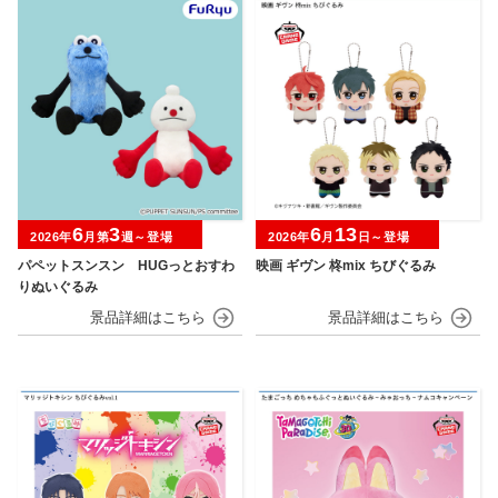
6
3
6
13
2026年
月第
週～登場
2026年
月
日～登場
パペットスンスン HUGっとおすわ
映画 ギヴン 柊mix ちびぐるみ
りぬいぐるみ