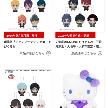
6
4
6
4
2026年
月第
週～登場
2026年
月第
週～登場
劇場版『チェンソーマン レゼ篇』 ち
刀剣乱舞ONLINE ちびぐるみ～三日
びぐるみ
月宗近・大包平・大和守安定・篭手
切江・豊前江～