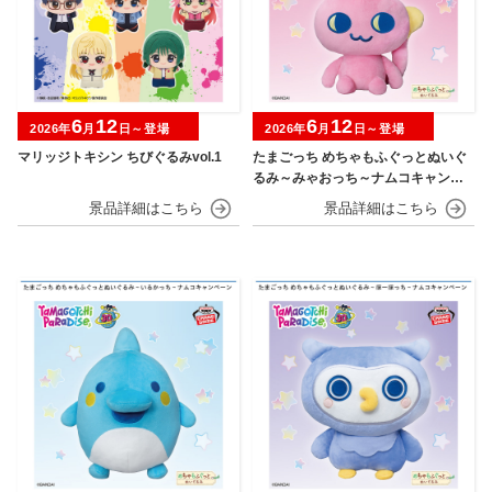
6
12
6
12
2026年
月
日～登場
2026年
月
日～登場
マリッジトキシン ちびぐるみvol.1
たまごっち めちゃもふぐっとぬいぐ
るみ～みゃおっち～ナムコキャンペ
ーン