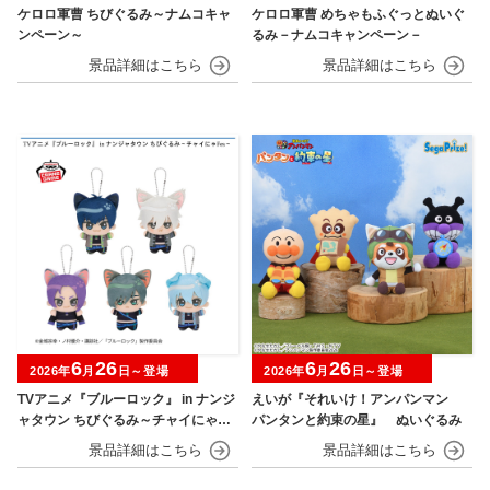
ケロロ軍曹 ちびぐるみ～ナムコキャ
ケロロ軍曹 めちゃもふぐっとぬいぐ
ンペーン～
るみ－ナムコキャンペーン－
6
26
6
26
2026年
月
日～登場
2026年
月
日～登場
TVアニメ『ブルーロック』 in ナンジ
えいが『それいけ！アンパンマン
ャタウン ちびぐるみ～チャイにゃFe
パンタンと約束の星』 ぬいぐるみ
s～