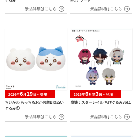
ぐるみ
MCアソート
6
19
6
3
2026年
月
日～登場
2026年
月第
週～登場
ちいかわ もっちるおかお超BIGぬい
崩壊：スターレイル ちびぐるみvol.1
ぐるみ①