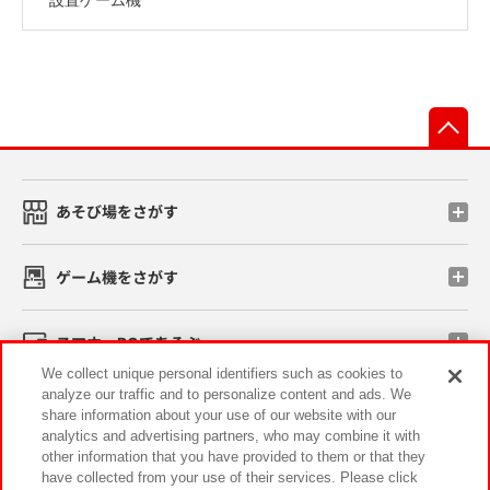
先
あそび場をさがす
ゲーム機をさがす
スマホ・PCであそぶ
We collect unique personal identifiers such as cookies to
analyze our traffic and to personalize content and ads. We
イベント・キャンペーン
share information about your use of our website with our
analytics and advertising partners, who may combine it with
other information that you have provided to them or that they
have collected from your use of their services. Please click