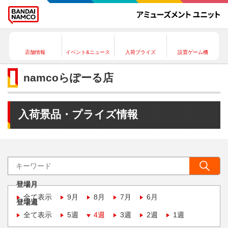
店舗情報
イベント&ニュース
入荷プライズ
設置ゲーム機
namcoらぽーる店
入荷景品・プライズ情報
登場月
全て表示
9月
8月
7月
6月
登場週
全て表示
5週
4週
3週
2週
1週