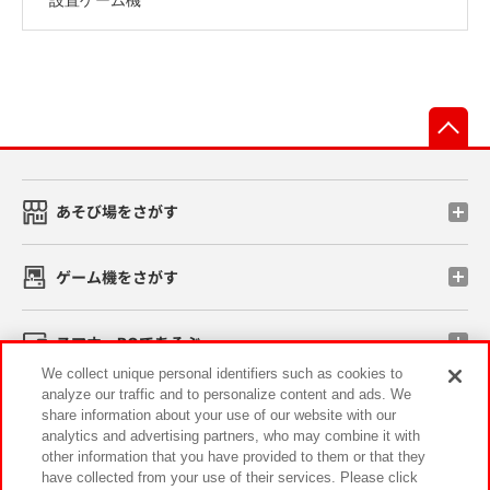
先
あそび場をさがす
ゲーム機をさがす
スマホ・PCであそぶ
We collect unique personal identifiers such as cookies to
analyze our traffic and to personalize content and ads. We
イベント・キャンペーン
share information about your use of our website with our
analytics and advertising partners, who may combine it with
other information that you have provided to them or that they
have collected from your use of their services. Please click