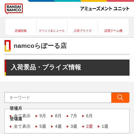
店舗情報
イベント&ニュース
入荷プライズ
設置ゲーム機
namcoらぽーる店
入荷景品・プライズ情報
登場月
全て表示
9月
8月
7月
6月
登場週
全て表示
5週
4週
3週
2週
1週