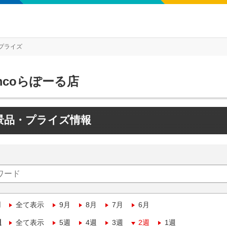
プライズ
mcoらぽーる店
景品・プライズ情報
月
全て表示
9月
8月
7月
6月
週
全て表示
5週
4週
3週
2週
1週