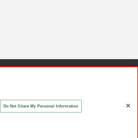
針と検証結果
お取引先さまとともに
お問い合わせ
Do Not Share My Personal Information
ASHIKI Co., Ltd. All Rights Reserved.