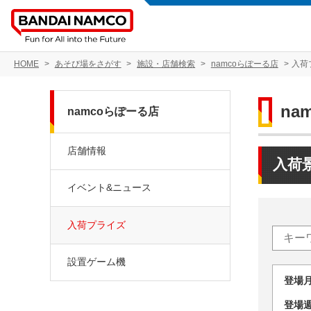
HOME
あそび場をさがす
施設・店舗検索
namcoらぽーる店
入荷
na
namcoらぽーる店
店舗情報
入荷
イベント&ニュース
入荷プライズ
設置ゲーム機
登場
登場