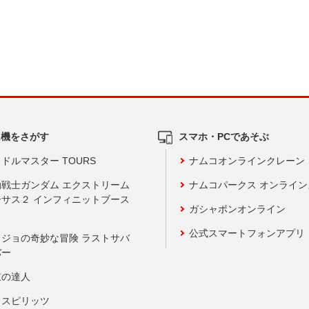
ム機をさがす
スマホ・PCであそぶ
ドルマスター TOURS
ナムコオンラインクレーン
動戦士ガンダム エクストリーム
ナムコパークス オンライ
ーサス２ インフィニットブース
ガシャポンオンライン
公式スマートフォンアプリ
ョジョの奇妙な冒険 ラストサバ
バー
鼓の達人
りスピリッツ