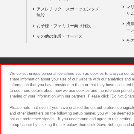
マ
アスレチック・スポーツエンタメ
リD
施設
湾
お子様・ファミリー向け施設
ーン
その他の施設・サービス
そ
関連会社
サステナビリティ
We collect unique personal identifiers such as cookies to analyze our t
share information about your use of our website with our analytics and 
information that you have provided to them or that they have collected f
食品のご提
to see more details about how we use cookies and the retention period o
sharing of your information with our partners. Please click [Do Not Shar
Please note that even if you have enabled the opt-out preference signals
and other identifiers on the following setup banner, you will be deemed 
opt-out preference signals . If you understand and agree to this setting
setup banner by clicking the link below, then click 'Save Settings' and c
©Bandai Namco Amusement Inc.
©Ba