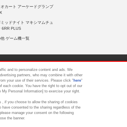
リオカート アーケードグランプ
X
岸ミッドナイト マキシマムチュ
 6RR PLUS
の他 ゲーム機一覧
サイトポリシー
プライバシーポリシー
ウェブアクセシビリティ方
raffic and to personalize content and ads. We
advertising partners, who may combine it with other
rom your use of their services. Please click "
here
"
供について
カスタマーハラスメント対応方針
よくあるご質問・
f each cookie. You have the right to opt out of our
e My Personal Information] to exercise your right.
 , if you choose to allow the sharing of cookies
to have consented to the sharing regardless of the
, please manage your consent on the following
lose the banner.
ndai Namco Amusement Lab Inc.
©Bandai Namco Experience Inc.
©HANAY