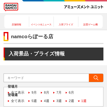
店舗情報
イベント&ニュース
入荷プライズ
設置ゲーム機
namcoらぽーる店
入荷景品・プライズ情報
登場月
全て表示
9月
8月
7月
6月
登場週
全て表示
5週
4週
3週
2週
1週