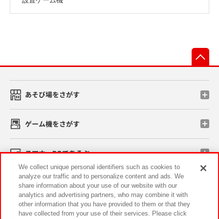
先
あそび場をさがす
ゲーム機をさがす
スマホ・PCであそぶ
We collect unique personal identifiers such as cookies to
analyze our traffic and to personalize content and ads. We
イベント・キャンペーン
share information about your use of our website with our
analytics and advertising partners, who may combine it with
other information that you have provided to them or that they
have collected from your use of their services. Please click