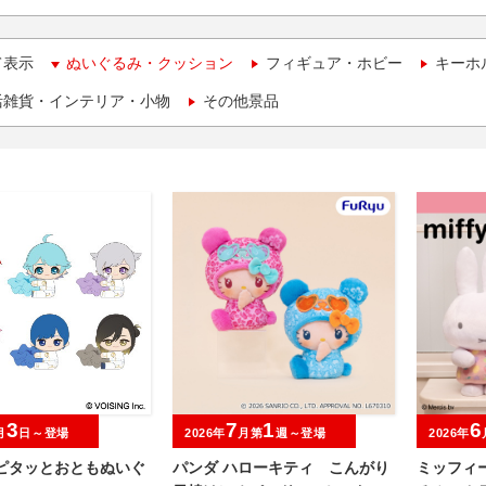
て表示
ぬいぐるみ・クッション
フィギュア・ホビー
キーホ
活雑貨・インテリア・小物
その他景品
3
7
1
6
月
日～登場
2026年
月第
週～登場
2026年
 ピタッとおともぬいぐ
パンダ ハローキティ こんがり
ミッフィ