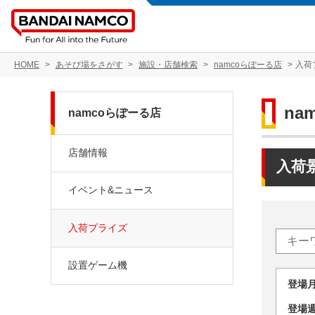
HOME
あそび場をさがす
施設・店舗検索
namcoらぽーる店
入荷
na
namcoらぽーる店
店舗情報
入荷
イベント&ニュース
入荷プライズ
設置ゲーム機
登場
登場