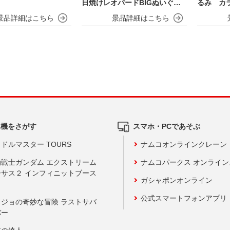
日焼けレオパードBIGぬいぐる
るみ カラ
み
ム機をさがす
スマホ・PCであそぶ
ドルマスター TOURS
ナムコオンラインクレーン
動戦士ガンダム エクストリーム
ナムコパークス オンライ
ーサス２ インフィニットブース
ガシャポンオンライン
公式スマートフォンアプリ
ョジョの奇妙な冒険 ラストサバ
バー