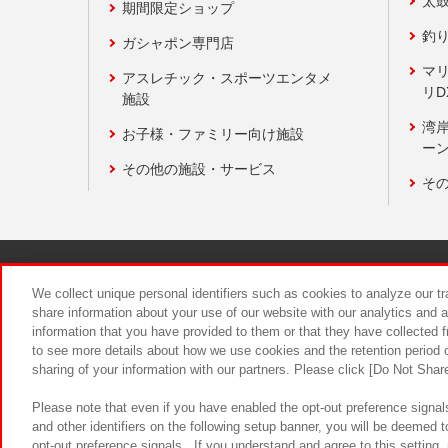
太
期間限定ショップ
釣
ガシャポン専門店
マ
アスレチック・スポーツエンタメ
リD
施設
湾
お子様・ファミリー向け施設
ーン
その他の施設・サービス
そ
関連会社
サステナビリティ
We collect unique personal identifiers such as cookies to analyze our t
share information about your use of our website with our analytics and 
information that you have provided to them or that they have collected f
食品のご提
to see more details about how we use cookies and the retention period o
sharing of your information with our partners. Please click [Do Not Shar
Please note that even if you have enabled the opt-out preference signals
and other identifiers on the following setup banner, you will be deemed 
opt-out preference signals . If you understand and agree to this setting