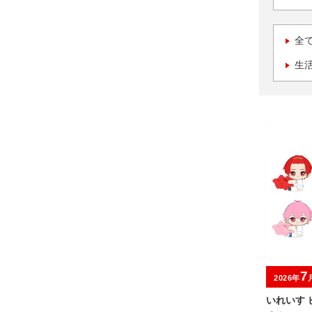
全
生
7
2026年
いれいす