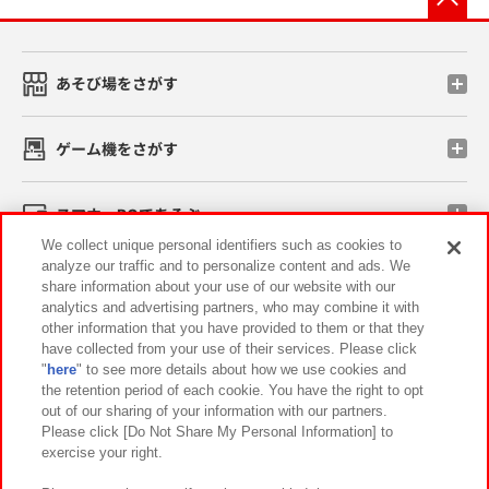
あそび場をさがす
ゲーム機をさがす
スマホ・PCであそぶ
We collect unique personal identifiers such as cookies to
analyze our traffic and to personalize content and ads. We
イベント・キャンペーン
share information about your use of our website with our
analytics and advertising partners, who may combine it with
other information that you have provided to them or that they
have collected from your use of their services. Please click
"
here
" to see more details about how we use cookies and
関連会社
サステナビリティ
サイトポリシー
the retention period of each cookie. You have the right to opt
out of our sharing of your information with our partners.
プライバシーポリシー
ウェブアクセシビリティ方針と検証結果
Please click [Do Not Share My Personal Information] to
exercise your right.
お取引先さまとともに
食品のご提供について