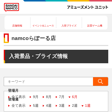
店舗情報
イベント&ニュース
入荷プライズ
設置ゲーム機
namcoらぽーる店
入荷景品・プライズ情報
登場月
全て表示
9月
8月
7月
6月
登場週
全て表示
5週
4週
3週
2週
1週