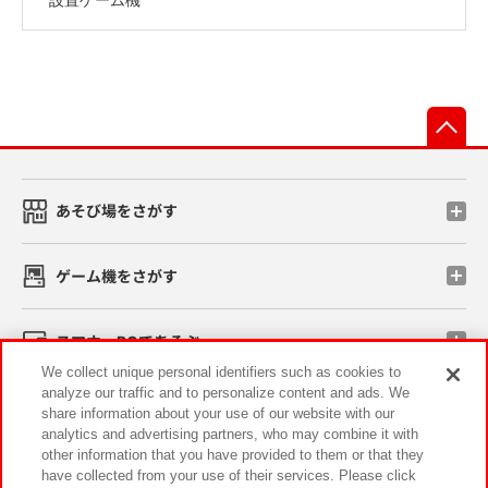
先
あそび場をさがす
ゲーム機をさがす
スマホ・PCであそぶ
We collect unique personal identifiers such as cookies to
analyze our traffic and to personalize content and ads. We
イベント・キャンペーン
share information about your use of our website with our
analytics and advertising partners, who may combine it with
other information that you have provided to them or that they
have collected from your use of their services. Please click