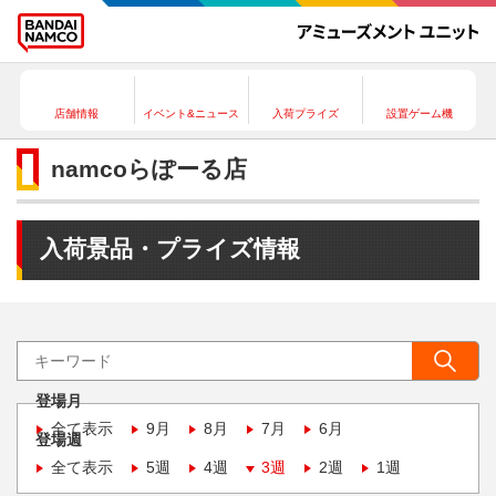
店舗情報
イベント&ニュース
入荷プライズ
設置ゲーム機
namcoらぽーる店
入荷景品・プライズ情報
登場月
全て表示
9月
8月
7月
6月
登場週
全て表示
5週
4週
3週
2週
1週