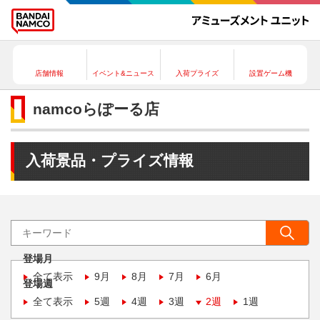
店舗情報
イベント&ニュース
入荷プライズ
設置ゲーム機
namcoらぽーる店
入荷景品・プライズ情報
登場月
全て表示
9月
8月
7月
6月
登場週
全て表示
5週
4週
3週
2週
1週