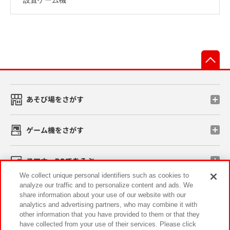
先
あそび場をさがす
ゲーム機をさがす
スマホ・PCであそぶ
We collect unique personal identifiers such as cookies to
analyze our traffic and to personalize content and ads. We
イベント・キャンペーン
share information about your use of our website with our
analytics and advertising partners, who may combine it with
other information that you have provided to them or that they
have collected from your use of their services. Please click